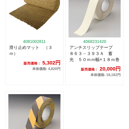
4081002811
4068231420
滑り止めマット （３
アンチスリップテープ
ｍ）
８６３－３９３Ａ 蓄
光 ５０ｍｍ幅×１８ｍ巻
5,302円
販売価格：
20,000円
本体価格: 4,820円
販売価格：
本体価格: 18,182円