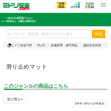
T
o
g
g
l
e
検索
n
a
ミドリ安全TOP
PLUS
設備管理・保守用品
施設安全対策
滑
v
i
g
a
滑り止めマット
t
i
o
n
このジャンルの商品はこちら
並び替え
5件中
1
件から
5
件表示