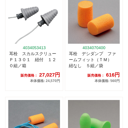
4034053413
4034070400
耳栓 スカルスクリュー
耳栓 デシダンプ ファ
Ｐ１３０１ 紐付 １２
ームフィット（ＴＭ）
０組／箱
紐なし ５組／袋
27,027円
616円
販売価格：
販売価格：
本体価格: 24,570円
本体価格: 560円