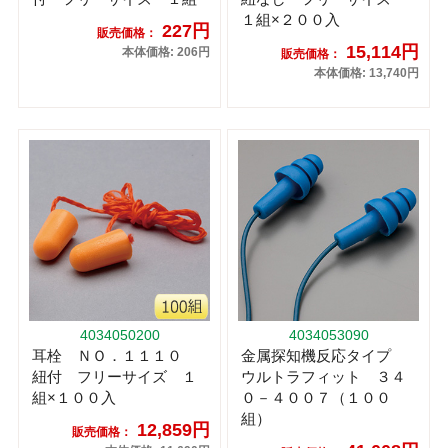
１組×２００入
227円
販売価格：
15,114円
本体価格: 206円
販売価格：
本体価格: 13,740円
4034050200
4034053090
耳栓 ＮＯ．１１１０
金属探知機反応タイプ
紐付 フリーサイズ １
ウルトラフィット ３４
組×１００入
０－４００７（１００
組）
12,859円
販売価格：