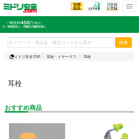
T
o
g
g
l
e
検索
n
a
ミドリ安全TOP
耳栓・イヤーマフ
耳栓
v
i
g
a
耳栓
t
i
o
n
おすすめ商品