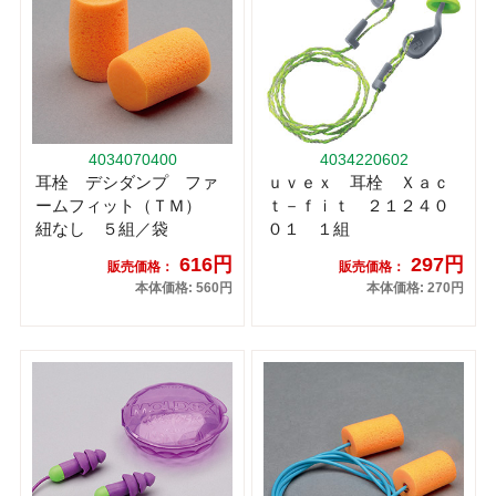
4034070400
4034220602
耳栓 デシダンプ ファ
ｕｖｅｘ 耳栓 Ｘａｃ
ームフィット（ＴＭ）
ｔ－ｆｉｔ ２１２４０
紐なし ５組／袋
０１ １組
616円
297円
販売価格：
販売価格：
本体価格: 560円
本体価格: 270円