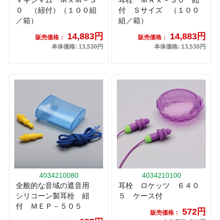
０ （紐付）（１００組
付 Ｓサイズ （１００
／箱）
組／箱）
14,883円
14,883円
販売価格：
販売価格：
本体価格: 13,530円
本体価格: 13,530円
4034210080
4034210100
全般的な音域の遮音用
耳栓 ロケッツ ６４０
シリコーン製耳栓 紐
５ ケース付
付 ＭＥＰ－５０５
572円
販売価格：