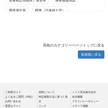
墜落制止用器具／安全帯
身体保護用品
環境測定器
標識（日本緑十字）
標識（ユニットの安全標識）
標識（ユニットの建設標識）
標識関連商品
設備用品・作業補助用品
工事作業用品
耳栓のカテゴリーページトップに戻る
分煙対策機器
衛生用品
保安・保守用品
前画面に戻る
電気保守用品
ワイパー
クリーンルーム対策用品
防災グッズ（防災セット）
救急医療品
健康管理器具
季節商品
ウイルス対策用品
ご利用ガイド
送料について
ミドリ安全株式会社
よくあるご質問（FAQ）
特定商取引法に基づく表
会社概要
お問い合わせ
商品カテゴリ一覧
示
プライバシーポリシー
悪質なサイト
リンク
メディア掲載