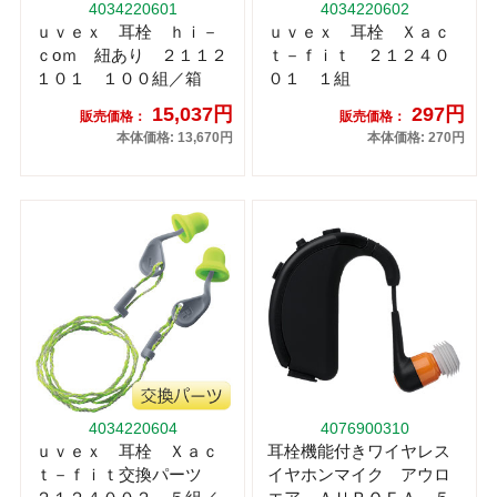
4034220601
4034220602
ｕｖｅｘ 耳栓 ｈｉ－
ｕｖｅｘ 耳栓 Ｘａｃ
ｃоｍ 紐あり ２１１２
ｔ－ｆｉｔ ２１２４０
１０１ １００組／箱
０１ １組
15,037円
297円
販売価格：
販売価格：
本体価格: 13,670円
本体価格: 270円
4034220604
4076900310
ｕｖｅｘ 耳栓 Ｘａｃ
耳栓機能付きワイヤレス
ｔ－ｆｉｔ交換パーツ
イヤホンマイク アウロ