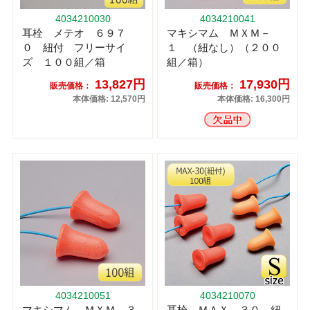
4034210030
4034210041
耳栓 メテオ ６９７
マキシマム ＭＸＭ－
０ 紐付 フリーサイ
１ （紐なし）（２００
ズ １００組／箱
組／箱）
13,827円
17,930円
販売価格：
販売価格：
本体価格: 12,570円
本体価格: 16,300円
4034210051
4034210070
マキシマム ＭＸＭ－３
耳栓 ＭＡＸ－３０ 紐