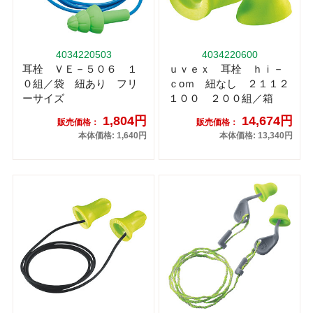
4034220503
4034220600
耳栓 ＶＥ－５０６ １
ｕｖｅｘ 耳栓 ｈｉ－
０組／袋 紐あり フリ
ｃоｍ 紐なし ２１１２
ーサイズ
１００ ２００組／箱
1,804円
14,674円
販売価格：
販売価格：
本体価格: 1,640円
本体価格: 13,340円