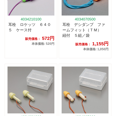
4034210100
4034070500
耳栓 ロケッツ ６４０
耳栓 デシダンプ ファ
５ ケース付
ームフィット（ＴＭ）
紐付 ５組／袋
572円
販売価格：
1,155円
本体価格: 520円
販売価格：
本体価格: 1,050円