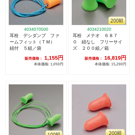
4034070500
4034210020
耳栓 デシダンプ ファ
耳栓 メテオ ６８７
ームフィット（ＴＭ）
０ 紐なし フリーサイ
紐付 ５組／袋
ズ ２００組／箱
1,155円
16,819円
販売価格：
販売価格：
本体価格: 1,050円
本体価格: 15,290円