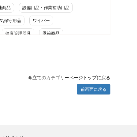
連商品
設備用品・作業補助用品
気保守用品
ワイパー
健康管理器具
季節商品
吸殻入れ
傘立てのカテゴリーページトップに戻る
前画面に戻る
黒板・掲示板
荷役運搬（スリング）