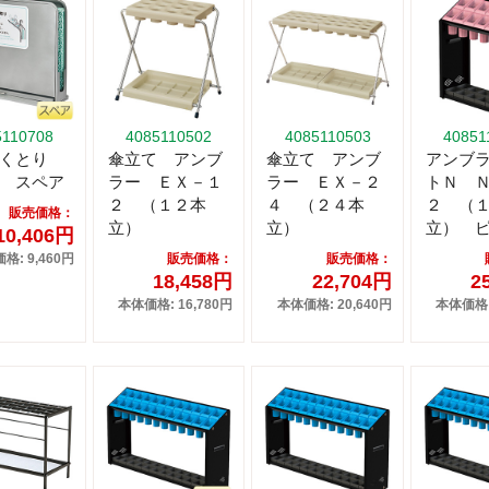
5110708
4085110502
4085110503
40851
ずくとり
傘立て アンブ
傘立て アンブ
アンブ
 スペア
ラー ＥＸ－１
ラー ＥＸ－２
トＮ 
２ （１２本
４ （２４本
２ （
販売価格：
立）
立）
立） 
10,406円
格: 9,460円
販売価格：
販売価格：
18,458円
22,704円
2
本体価格: 16,780円
本体価格: 20,640円
本体価格: 