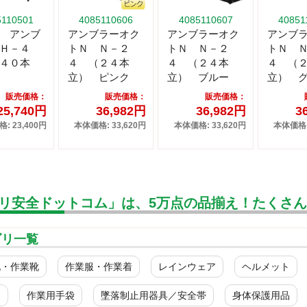
5110501
4085110606
4085110607
40851
 アンブ
アンブラーオク
アンブラーオク
アンブ
Ｈ－４
トＮ Ｎ－２
トＮ Ｎ－２
トＮ 
４０本
４ （２４本
４ （２４本
４ （
立） ピンク
立） ブルー
立） 
販売価格：
販売価格：
販売価格：
25,740円
36,982円
36,982円
3
: 23,400円
本体価格: 33,620円
本体価格: 33,620円
本体価格: 
リ安全ドットコム」は、5万点の品揃え！たくさ
ゴリ一覧
靴・作業靴
作業服・作業着
レインウェア
ヘルメット
ク
作業用手袋
墜落制止用器具／安全帯
身体保護用品