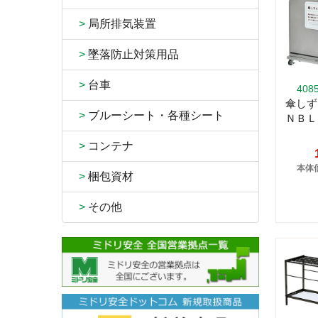
>
局所排気装置
>
墜落防止対策用品
>
台車
408
傘し
>
ブルーシート・各種シート
ＮＢＬ
>
コンテナ
本体価
>
梱包資材
>
その他