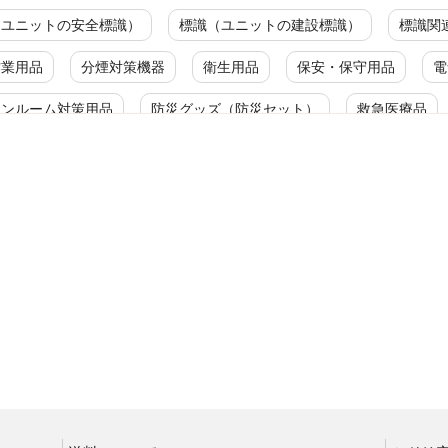
（ユニットの安全標識）
標識（ユニットの建設標識）
標識関
作業用品
分煙対策機器
衛生用品
保安・保守用品
電
ーンルーム対策用品
防災グッズ（防災セット）
救急医療品
ルス対策用品
カテゴリ一覧
ット（床材）
分別容器（ゴミ箱他）
除機
清掃用具
イドスタンド
傘立て