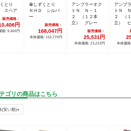
ずくとり
傘しずくとり
アンブラーオク
アンブ
 スペア
ＮＨＤ シルバ
トＮ Ｎ－１
トＮ 
ー
２ （１２本
２ （
販売価格：
立） グレー
立） 
10,406円
販売価格：
168,047円
格: 9,460円
販売価格：
25,531円
2
本体価格: 152,770円
本体価格: 23,210円
本体価格: 
テゴリの商品はこちら
(安い順)