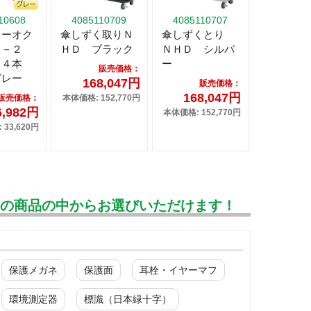
10608
4085110709
4085110707
ラーオク
傘しずく取りＮ
傘しずくとり
Ｎ－２
ＨＤ ブラック
ＮＨＤ シルバ
２４本
ー
販売価格：
グレー
168,047円
販売価格：
168,047円
販売価格：
本体価格: 152,770円
6,982円
本体価格: 152,770円
33,620円
んの商品の中からお選びいただけます！
保護メガネ
保護面
耳栓・イヤーマフ
環境測定器
標識（日本緑十字）