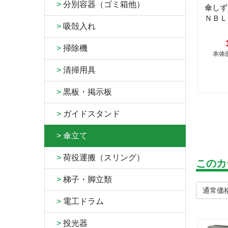
>
分別容器（ゴミ箱他）
傘し
ＮＢＬ
>
吸殻入れ
>
掃除機
本体価
>
清掃用具
>
黒板・掲示板
>
ガイドスタンド
>
傘立て
>
荷役運搬（スリング）
このカ
>
梯子・脚立類
通常価格
>
電工ドラム
>
投光器