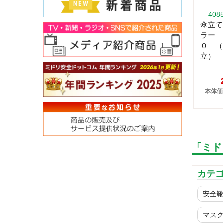
408
傘立て
ラー 
０ （
立）
本体価格
「ミド
カテ
安全
マス