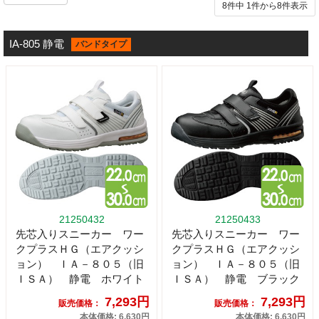
8件中
1
件から
8
件表示
IA-805 静電
バンドタイプ
21250432
21250433
先芯入りスニーカー ワー
先芯入りスニーカー ワー
クプラスＨＧ（エアクッシ
クプラスＨＧ（エアクッシ
ョン） ＩＡ－８０５（旧
ョン） ＩＡ－８０５（旧
ＩＳＡ） 静電 ホワイト
ＩＳＡ） 静電 ブラック
7,293円
7,293円
販売価格：
販売価格：
本体価格: 6,630円
本体価格: 6,630円