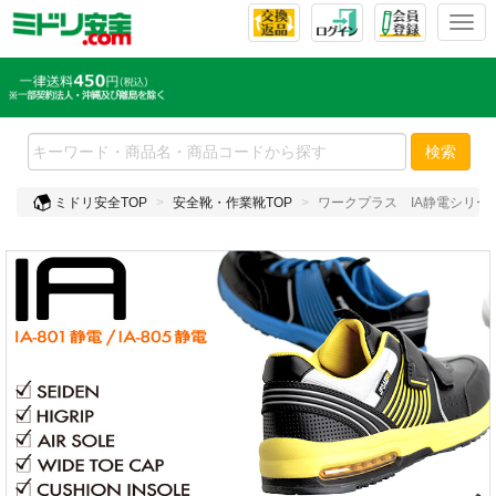
T
o
g
g
l
e
検索
n
a
ミドリ安全TOP
安全靴・作業靴TOP
ワークプラス IA静電シリー
v
i
g
a
t
i
o
n