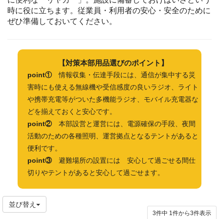
時に役に立ちます。従業員・利用者の安心・安全のために
ぜひ準備しておいてください。
【対策本部用品選びの
ポイント】
point①
情報収集・伝達手段には、通信が集中する災
害時にも使える無線機や受信感度の良いラジオ、ライト
や携帯充電等がついた多機能ラジオ、モバイル充電器な
どを揃えておくと安心です。
point②
本部設営と運営には、電源確保の手段、夜間
活動のための各種照明、運営拠点となるテントがあると
便利です。
point③
避難場所の設置には 安心して過ごせる間仕
切りやテントがあると安心して過ごせます。
並び替え
3件中
1
件から
3
件表示