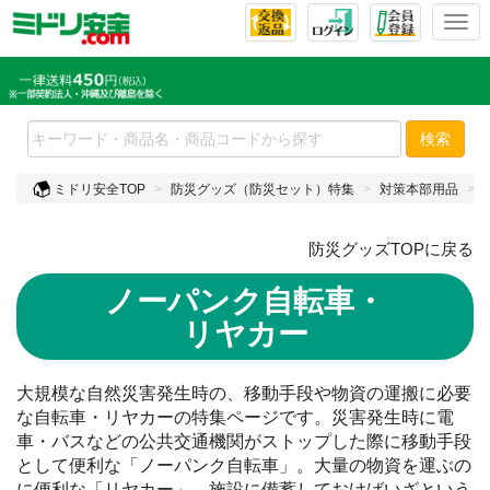
T
o
g
g
l
e
検索
n
a
ミドリ安全TOP
防災グッズ（防災セット）特集
対策本部用品
v
i
防災グッズTOPに戻る
g
a
ノーパンク自転車・
t
i
リヤカー
o
n
大規模な自然災害発生時の、移動手段や物資の運搬に必要
な自転車・リヤカーの特集ページです。災害発生時に電
車・バスなどの公共交通機関がストップした際に移動手段
として便利な「ノーパンク自転車」。大量の物資を運ぶの
に便利な「リヤカー」。施設に備蓄しておけばいざという