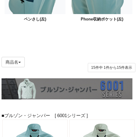
ペンさし(左)
Phone収納ポケット(左)
商品名
15件中
1
件から
15
件表示
■ブルゾン・ジャンパー [ 6001シリーズ ]