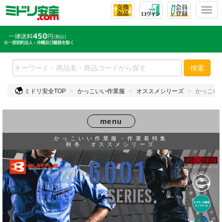
T
o
g
g
l
e
検索
n
a
ミドリ安全TOP
かっこいい作業服
オススメシリーズ
かっこい
v
i
g
menu
a
t
かっこいい作業服・作業着特集
秋冬 オススメシリーズ
i
o
n
かっこいい作業
ブルゾン・ジャ
シャツ
パンツ
服・作業着特集
ケット
TOP