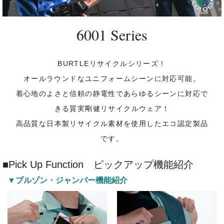
6001 Series
カーゴパンツ
ツナギ
防寒
BURTLEリサイクルシリーズ！
オールラウンドなユニフォームシーンに対応可能。
着心地のよさと信頼の静電性であらゆるシーンに対応で
きる質実剛健リサイクルウェア！
高品質な日本製リサイクル素材を使用したエコ認定製品
です。
■Pick Up Function ピックアップ機能紹介
▼ブルゾン・ジャンバー機能紹介