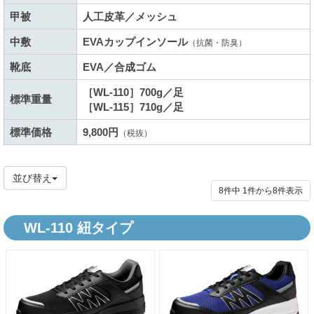
甲被
人工皮革／メッシュ
中敷
EVAカップインソール
（抗菌・防臭）
靴底
EVA／合成ゴム
［WL-110］700g／足
標準重量
［WL-115］710g／足
標準価格
9,800円
（税抜）
並び替え
8件中
1
件から
8
件表示
WL-110 紐タイプ