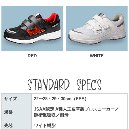
RED
WHITE
サイズ
22〜28・29・30cm（EEE）
JSAA認定 A種人工皮革製プロスニーカー／
規格
踵衝撃吸収／耐滑
先芯
ワイド樹脂