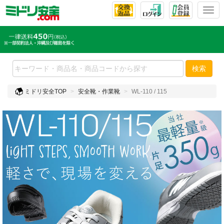
Togg
検索
ミドリ安全TOP
安全靴・作業靴
WL-110 / 115