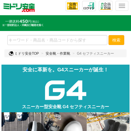
Togg
検索
ミドリ安全TOP
安全靴・作業靴
G4 セフティスニーカー
安全に革新を。G4スニーカーが誕生！
スニーカー型安全靴 G4 セフティスニーカー