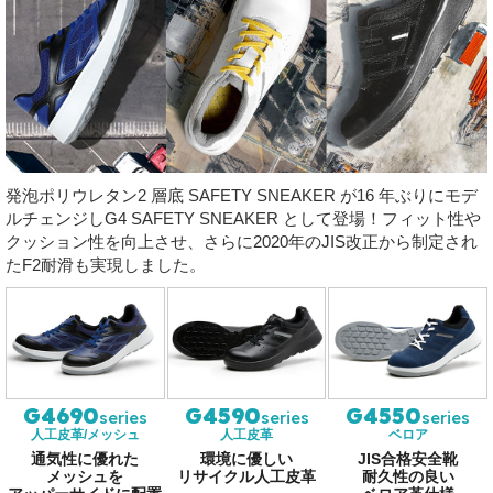
発泡ポリウレタン2 層底 SAFETY SNEAKER が16 年ぶりにモデ
ルチェンジしG4 SAFETY SNEAKER として登場！フィット性や
クッション性を向上させ、さらに2020年のJIS改正から制定され
たF2耐滑も実現しました。
G4690
G4590
G4550
series
series
series
人工皮革/メッシュ
人工皮革
ベロア
通気性に優れた
環境に優しい
JIS合格安全靴
メッシュを
リサイクル
人工皮革
耐久性の良い