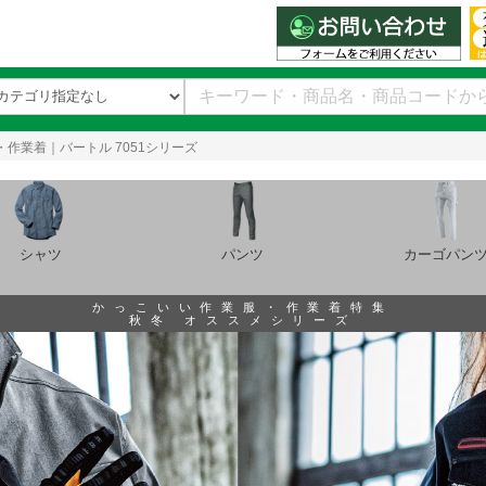
作業着｜バートル 7051シリーズ
シャツ
パンツ
カーゴパン
かっこいい作業服・作業着特集
秋冬 オススメシリーズ