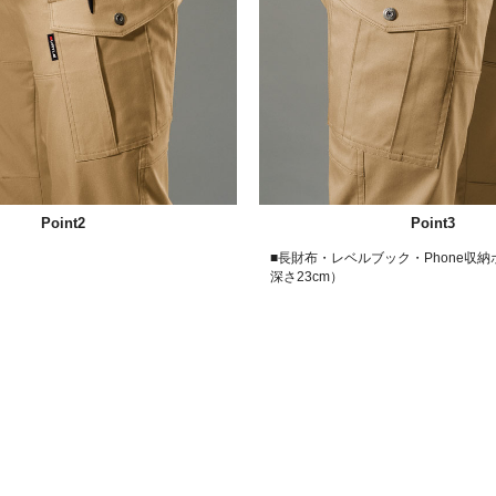
Point2
Point3
）
■長財布・レベルブック・Phone収
深さ23cm）