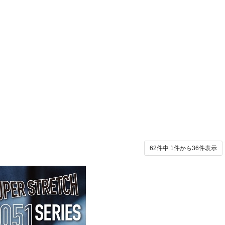
62件中
1
件から
36
件表示