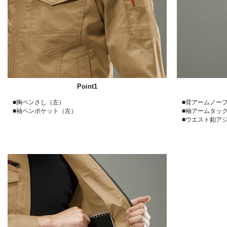
Point1
■胸ペンさし（左）
■背アームノー
■袖ペンポケット（左）
■袖アームタッ
■ウエスト釦ア