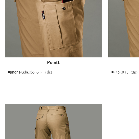
Point1
■phone収納ポケット（左）
■ペンさし（左