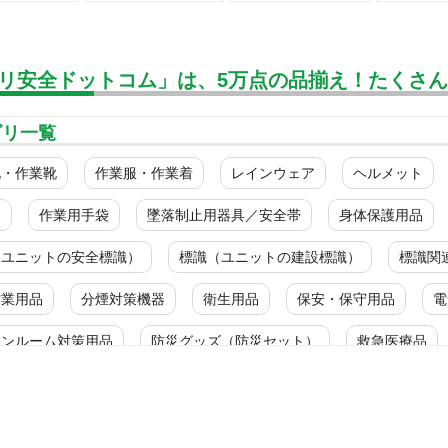
リ安全ドットコム」は、5万点の品揃え！たくさ
ゴリ一覧
靴・作業靴
作業服・作業着
レインウェア
ヘルメット
ク
作業用手袋
墜落制止用器具／安全帯
身体保護用品
（ユニットの安全標識）
標識（ユニットの建設標識）
標識関
作業用品
分煙対策機器
衛生用品
保安・保守用品
電
ーンルーム対策用品
防災グッズ（防災セット）
救急医療品
ルス対策用品
カテゴリ一覧