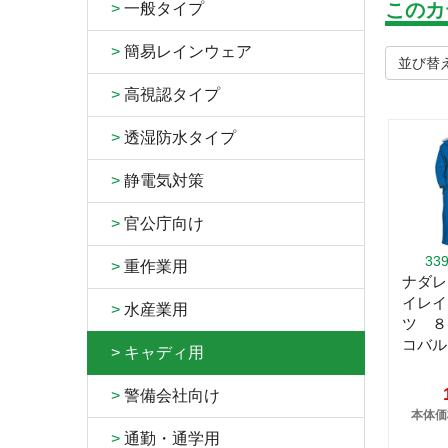
このカ
>
一般タイプ
>
簡易レインウェア
並び替
>
高視認タイプ
>
透湿防水タイプ
>
静電気対策
>
官公庁向け
33
>
重作業用
ナダレ
イレイ
>
水産業用
ツ 
コバル
>
キャディ用
>
警備会社向け
本体価格
>
通勤・通学用