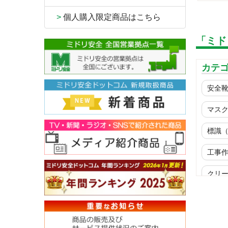
>
個人購入限定商品はこちら
「ミド
カテ
安全
マス
標識
工事
クリ
ウイ
商品