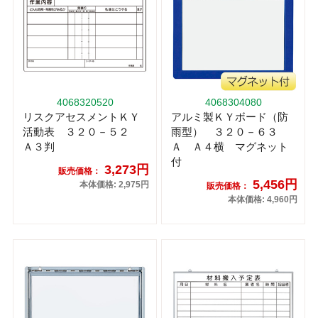
4068320520
4068304080
リスクアセスメントＫＹ
アルミ製ＫＹボード（防
活動表 ３２０－５２
雨型） ３２０－６３
Ａ３判
Ａ Ａ４横 マグネット
付
3,273円
販売価格：
5,456円
本体価格: 2,975円
販売価格：
本体価格: 4,960円