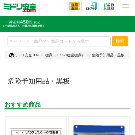
T
o
g
g
l
e
検索
n
a
ミドリ安全TOP
標識（ﾕﾆｯﾄの建設標識）
危険予知用品・黒板
v
i
g
a
危険予知用品・黒板
t
i
o
n
おすすめ商品