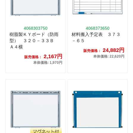
4068303750
4068373650
樹脂製ＫＹボード（防雨
材料搬入予定表 ３７３
型） ３２０－３３Ｂ
－６５
Ａ４横
24,882円
販売価格：
2,167円
本体価格: 22,620円
販売価格：
本体価格: 1,970円