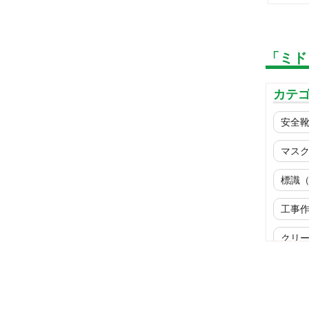
「ミド
カテ
安全
マス
標識
工事
クリ
ウイ
商品