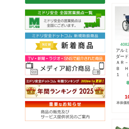
408
アルミ
ダー
ＡＲ－
Ｂ Ｈ
１ （
1
本体価格: