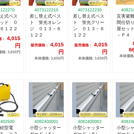
3122270
4073122210
4073122230
40821
え式ベス
差し替え式ベス
差し替え式ベス
災害避
ッド ０
ト 蛍光オレン
ト 蛍光グリー
間仕切
６１２２
ジ ０１３－６
ン ０１３－６
屋セッ
１２２
１２２
－Ｐ４
4,015
格：
4,015
4,015
円
販売価格：
販売価格：
6
円
円
格: 3,650円
本体価格: 
本体価格: 3,650円
本体価格: 3,650円
0402500
4082400001
4082400002
40824
続型電
小型シャッター
小型シャッター
小型シ
Ｅ－Ｖ２
ガード（Ｓ）
ガード（Ｓ）
ガード