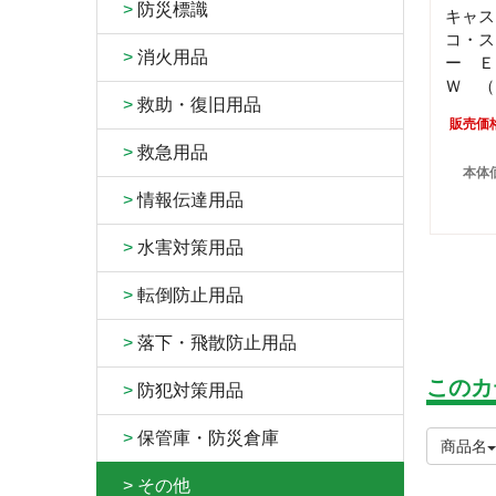
>
防災標識
キャス
コ・ス
>
消火用品
ー Ｅ
Ｗ （
>
救助・復旧用品
販売価
>
救急用品
本体価
>
情報伝達用品
>
水害対策用品
>
転倒防止用品
>
落下・飛散防止用品
このカ
>
防犯対策用品
>
保管庫・防災倉庫
商品名
>
その他