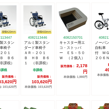
2113447
4082113446
4082150701
40821
製スタン
アルミ製スタン
キャスター用エ
ノーパ
ド車椅子
ダード車椅子
コ・ストッパ
自転車
２０１
ＡＲ－２０１
ー ＥＳ－５０
付 Ｍ
Ｂ Ｂ６
Ｂ ＨＢ Ｂ６
Ｗ （２個入）
２０６
非課税）
１ （非課税）
2,178
販売価格：
4
非課税
非課税
円
本体価格: 
販売価格：
販売価格：
本体価格: 1,980円
03,620円
103,620円
 103,620円
本体価格: 103,620円