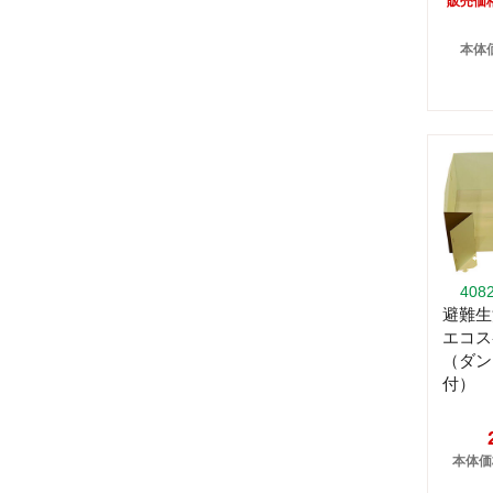
販売価
本体価
408
避難
エコ
（ダン
付）
本体価格