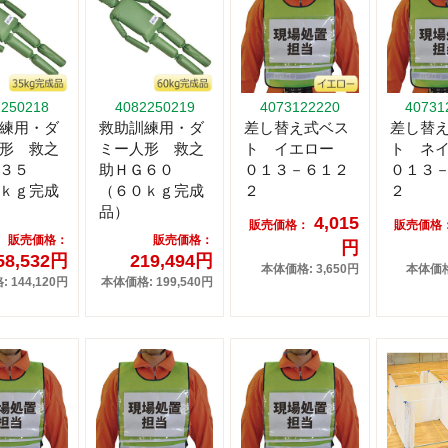
2250218
4082250219
4073122220
40731
練用・ダ
救助訓練用・ダ
差し替え式ベス
差し替
形 救之
ミー人形 救之
ト イエロー
ト ネ
Ｇ３５
助ＨＧ６０
０１３－６１２
０１３
ｋｇ完成
（６０ｋｇ完成
２
２
品）
4,015
販売価格：
販売価格
販売価格：
販売価格：
円
58,532円
219,494円
本体価格: 3,650円
本体価格:
 144,120円
本体価格: 199,540円