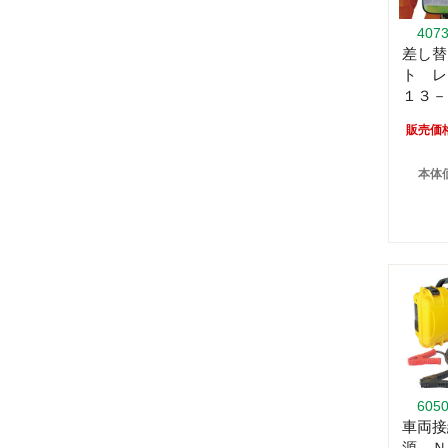
407
差し替
ト レ
１３－
販売価
本体価
605
車両接
源 Ｎ