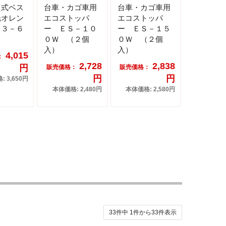
え式ベス
台車・カゴ車用
台車・カゴ車用
光オレン
エコストッパ
エコストッパ
１３－６
ー ＥＳ－１０
ー ＥＳ－１５
０Ｗ （２個
０Ｗ （２個
入）
入）
4,015
：
2,728
2,838
円
販売価格：
販売価格：
円
円
 3,650円
本体価格: 2,480円
本体価格: 2,580円
33件中
1
件から
33
件表示