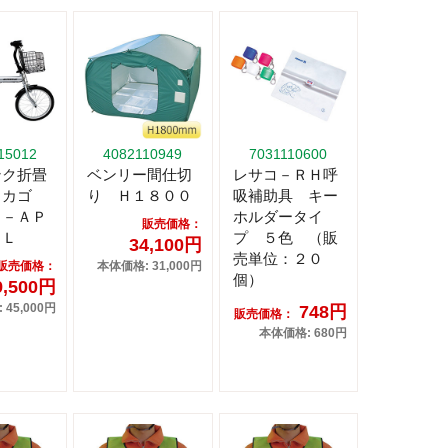
15012
4082110949
7031110600
ンク折畳
ベンリー間仕切
レサコ－ＲＨ呼
 カゴ
り Ｈ１８００
吸補助具 キー
Ｇ－ＡＰ
ホルダータイ
販売価格：
ＮＬ
プ ５色 （販
34,100円
売単位：２０
販売価格：
本体価格: 31,000円
個）
9,500円
45,000円
748円
販売価格：
本体価格: 680円