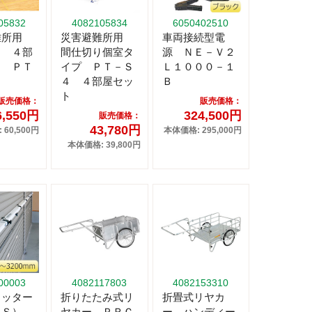
05832
4082105834
6050402510
難所用
災害避難所用
車両接続型電
り ４部
間仕切り個室タ
源 ＮＥ－Ｖ２
ト ＰＴ
イプ ＰＴ－Ｓ
Ｌ１０００－１
４ ４部屋セッ
Ｂ
ト
販売価格：
販売価格：
6,550円
324,500円
販売価格：
43,780円
60,500円
本体価格: 295,000円
本体価格: 39,800円
00003
4082117803
4082153310
ャッター
折りたたみ式リ
折畳式リヤカ
（Ｓ）
ヤカー ＰＲＣ
ー ハンディー