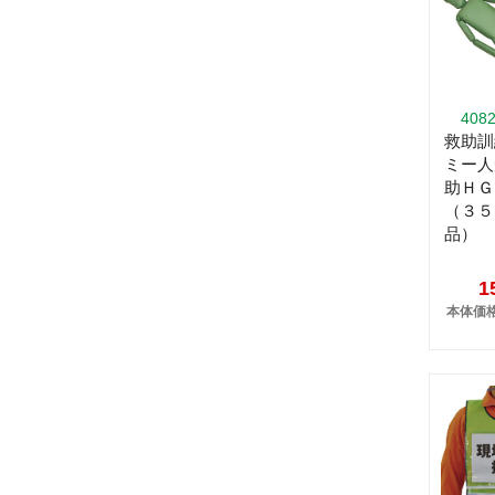
408
救助訓
ミー人
助Ｈ
（３５
品）
1
本体価格: