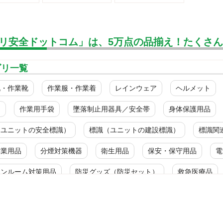
リ安全ドットコム」は、5万点の品揃え！たくさ
ゴリ一覧
靴・作業靴
作業服・作業着
レインウェア
ヘルメット
ク
作業用手袋
墜落制止用器具／安全帯
身体保護用品
（ユニットの安全標識）
標識（ユニットの建設標識）
標識関
作業用品
分煙対策機器
衛生用品
保安・保守用品
電
ーンルーム対策用品
防災グッズ（防災セット）
救急医療品
ルス対策用品
カテゴリ一覧