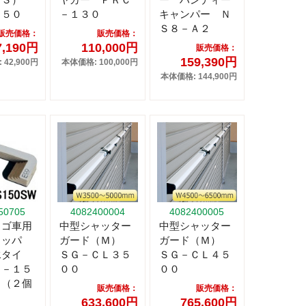
２５０
－１３０
キャンパー Ｎ
Ｓ８－Ａ２
販売価格：
販売価格：
7,190円
110,000円
販売価格：
159,390円
42,900円
本体価格: 100,000円
本体価格: 144,900円
50705
4082400004
4082400005
カゴ車用
中型シャッター
中型シャッター
トッパ
ガード（Ｍ）
ガード（Ｍ）
水タイ
ＳＧ－ＣＬ３５
ＳＧ－ＣＬ４５
Ｓ－１５
００
００
 （２個
販売価格：
販売価格：
633,600円
765,600円