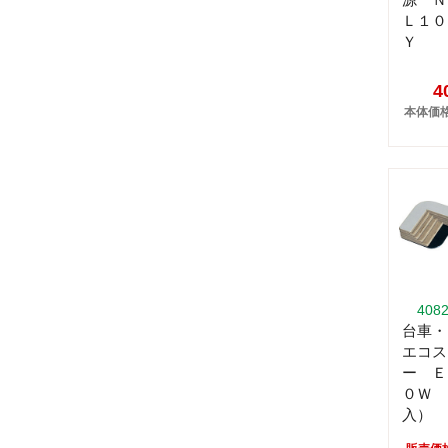
Ｌ１０
Ｙ
4
本体価格:
408
台車・
エコス
ー Ｅ
０Ｗ 
入）