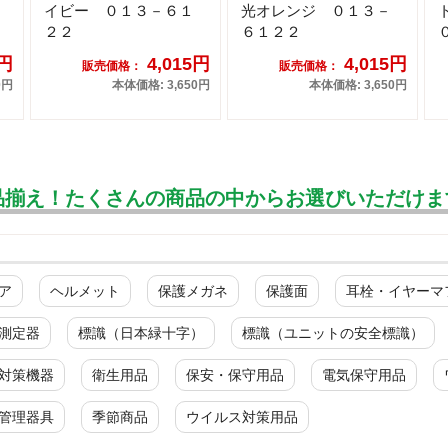
イビー ０１３－６１
光オレンジ ０１３－
２２
６１２２
5円
4,015円
4,015円
販売価格：
販売価格：
0円
本体価格: 3,650円
本体価格: 3,650円
品揃え！たくさんの商品の中からお選びいただけま
ア
ヘルメット
保護メガネ
保護面
耳栓・イヤーマ
測定器
標識（日本緑十字）
標識（ユニットの安全標識）
対策機器
衛生用品
保安・保守用品
電気保守用品
管理器具
季節商品
ウイルス対策用品