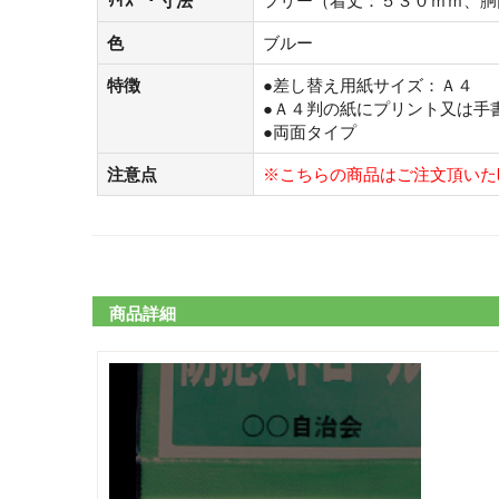
ｻｲｽﾞ・寸法
フリー（着丈：５３０ｍｍ、胴
色
ブルー
特徴
●差し替え用紙サイズ：Ａ４
●Ａ４判の紙にプリント又は手
●両面タイプ
注意点
※こちらの商品はご注文頂いた
商品詳細