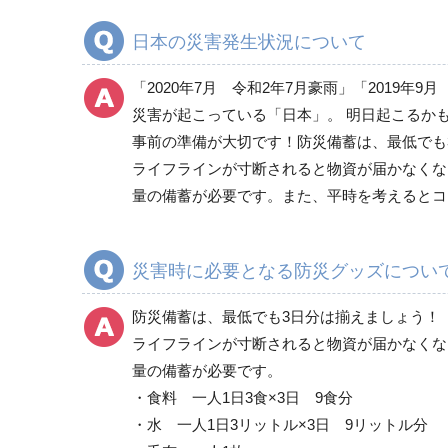
救助・復旧用品
日本の災害発生状況について
「2020年7月 令和2年7月豪雨」「2019
転倒防止用品
災害が起こっている「日本」。 明日起こるか
事前の準備が大切です！防災備蓄は、最低でも
ライフラインが寸断されると物資が届かなくな
保管庫・防災倉庫
量の備蓄が必要です。また、平時を考えるとコ
災害時に必要となる防災グッズについ
防災備蓄は、最低でも3日分は揃えましょう！
ライフラインが寸断されると物資が届かなくな
量の備蓄が必要です。
・食料 一人1日3食×3日 9食分
・水 一人1日3リットル×3日 9リットル分