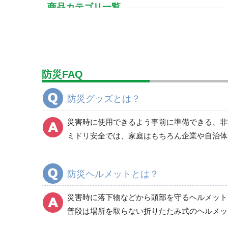
商品カテゴリ一覧
避難用品
非常用保存食品（非常食）
食器・調理器具・給水用品
防災FAQ
寝具類
衛生用品
防災グッズとは？
非常用トイレ
照明・ライト
災害時に使用できるよう事前に準備できる、非
発電機・投光器・コードリール
ミドリ安全では、家庭はもちろん企業や自治体
避難誘導品
非常持出袋
防災ヘルメットとは？
ヘルメット
避難用セット品
災害時に落下物などから頭部を守るヘルメット
その他
普段は場所を取らない折りたたみ式のヘルメッ