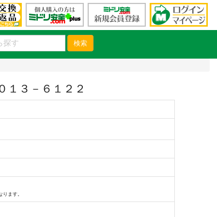
検索
０１３－６１２２
）
なります。