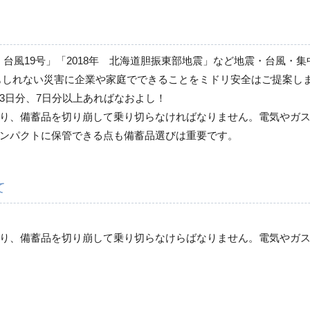
救急用品
年9月 台風19号」「2018年 北海道胆振東部地震」など地震・台
落下・飛散防止用品
もしれない災害に企業や家庭でできることをミドリ安全はご提案し
3日分、7日分以上あればなおよし！
り、備蓄品を切り崩して乗り切らなければなりません。電気やガ
その他
ンパクトに保管できる点も備蓄品選びは重要です。
て
り、備蓄品を切り崩して乗り切らなけらばなりません。電気やガ