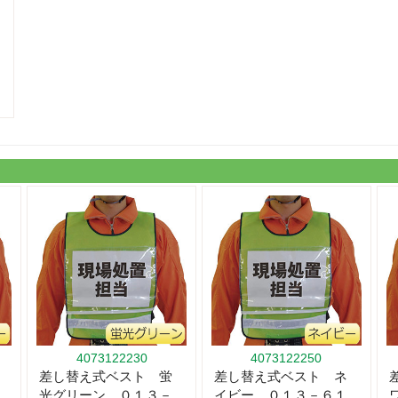
4073122230
4073122250
差し替え式ベスト 蛍
差し替え式ベスト ネ
光グリーン ０１３－
イビー ０１３－６１