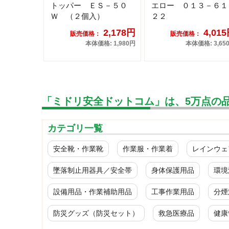
トッパー ＥＳ－５０
エロー ０１３－６１
Ｗ （２個入）
２２
2,178円
4,01
販売価格：
販売価格：
本体価格: 1,980円
本体価格: 3,65
「ミドリ安全ドットコム」は、5万点の
カテゴリ一覧
安全靴・作業靴
作業服・作業着
レインウェ
墜落制止用器具／安全帯
身体保護用品
環境
設備用品・作業補助用品
工事作業用品
分煙
防災グッズ（防災セット）
救急医療品
健康