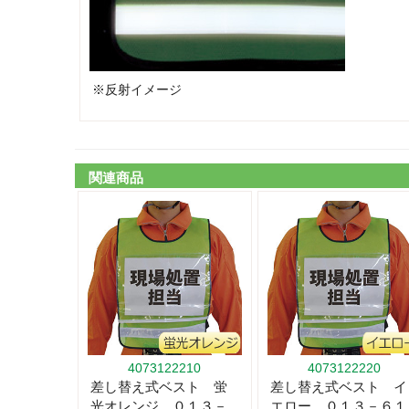
※反射イメージ
関連商品
4073122210
4073122220
差し替え式ベスト 蛍
差し替え式ベスト イ
光オレンジ ０１３－
エロー ０１３－６１