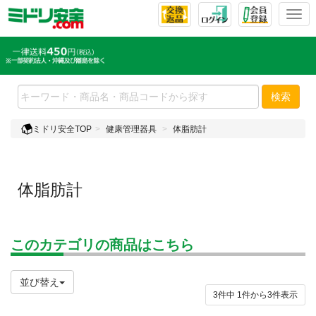
T
o
g
g
l
e
検索
n
a
ミドリ安全TOP
健康管理器具
体脂肪計
v
i
g
a
体脂肪計
t
i
o
n
このカテゴリの商品はこちら
並び替え
3件中
1
件から
3
件表示