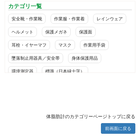
カテゴリ一覧
安全靴・作業靴
作業服・作業着
レインウェア
ヘルメット
保護メガネ
保護面
耳栓・イヤーマフ
マスク
作業用手袋
墜落制止用器具／安全帯
身体保護用品
環境測定器
標識（日本緑十字）
標識（ユニットの安全標識）
標識（ユニットの建設標識）
標識関連商品
設備用品・作業補助用品
工事作業用品
体脂肪計のカテゴリーページトップに戻る
分煙対策機器
衛生用品
保安・保守用品
前画面に戻る
電気保守用品
ワイパー