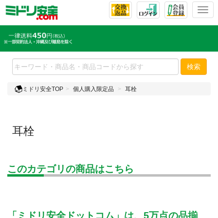
T
o
g
g
l
e
検索
n
a
ミドリ安全TOP
個人購入限定品
耳栓
v
i
g
a
耳栓
t
i
o
n
このカテゴリの商品はこちら
「ミドリ安全ドットコム」は、5万点の品揃