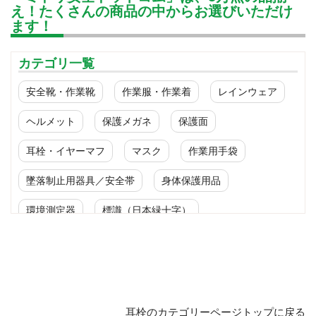
え！たくさんの商品の中からお選びいただけ
ます！
カテゴリ一覧
安全靴・作業靴
作業服・作業着
レインウェア
ヘルメット
保護メガネ
保護面
耳栓・イヤーマフ
マスク
作業用手袋
墜落制止用器具／安全帯
身体保護用品
環境測定器
標識（日本緑十字）
標識（ユニットの安全標識）
標識（ユニットの建設標識）
標識関連商品
設備用品・作業補助用品
工事作業用品
耳栓のカテゴリーページトップに戻る