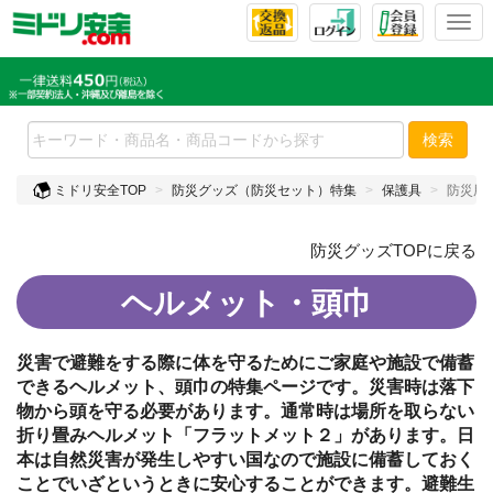
T
o
g
g
l
e
検索
n
a
ミドリ安全TOP
防災グッズ（防災セット）特集
保護具
防災用
v
i
防災グッズTOPに戻る
g
a
ヘルメット・頭巾
t
i
o
災害で避難をする際に体を守るためにご家庭や施設で備蓄
n
できるヘルメット、頭巾の特集ページです。災害時は落下
物から頭を守る必要があります。通常時は場所を取らない
折り畳みヘルメット「フラットメット２」があります。日
本は自然災害が発生しやすい国なので施設に備蓄しておく
ことでいざというときに安心することができます。避難生