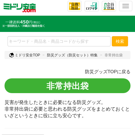
T
o
g
g
l
e
検索
n
a
ミドリ安全TOP
防災グッズ（防災セット）特集
非常持出袋
v
i
g
防災グッズTOPに戻る
a
t
非常持出袋
i
o
n
災害が発生したときに必要になる防災グッズ。
非常持出袋に必要と思われる防災グッズをまとめておくと
いざというときに役に立ち安心です。