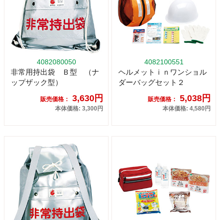
4082080050
4082100551
非常用持出袋 Ｂ型 （ナ
ヘルメットｉｎワンショル
ップザック型）
ダーバッグセット２
3,630円
5,038円
販売価格：
販売価格：
本体価格: 3,300円
本体価格: 4,580円