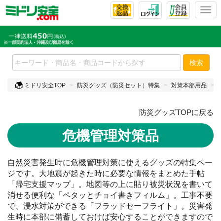
T
o
g
g
l
e
検索
n
a
ミドリ安全TOP
防災グッズ（防災セット）特集
対策本部用品
v
i
防災グッズTOPに戻る
g
a
危機管理対策品
t
i
o
自然災害発生時に危機管理対策に使えるグッズの特集ペー
n
ジです。大地震が起きた時に必要な情報をまとめた手帖
「帰宅支援マップ」。地図等の上に貼り被災状況を書いて
消せる便利な「ペタッとチョイ書きフィルム」。工事不要
で、浸水対策ができる「フラッドセーフライト」。災害発
生時に本部に備蓄しておけば安心することができますので