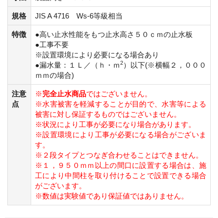
規格
JIS A 4716 Ws-6等級相当
特徴
●高い止水性能をもつ止水高さ５０ｃｍの止水板
●工事不要
※設置環境により必要になる場合あり
2
●漏水量：１Ｌ／（ｈ・ｍ
）以下(※横幅２，０００
ｍｍの場合)
注意
※
完全止水商品
ではございません。
点
※水害被害を軽減することが目的で、水害等による
被害に対し保証するものではございません。
※状況により工事が必要になり場合があります。
※設置環境により工事が必要になる場合がございま
す。
※２段タイプとつなぎ合わせることはできません。
※１，９５０ｍｍ以上の間口に設置する場合は、施
工により中間柱を取り付けることで設置できる場合
がございます。
※数値は実験値であり保証値ではありません。