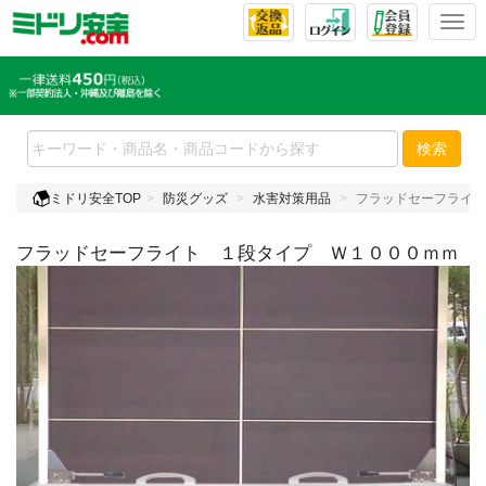
T
o
g
g
l
e
検索
n
a
ミドリ安全TOP
防災グッズ
水害対策用品
フラッドセーフライト
v
i
フラッドセーフライト １段タイプ Ｗ１０００ｍｍ
g
a
t
i
o
n