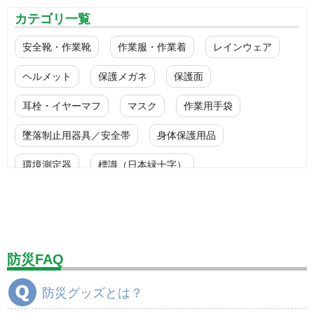
カテゴリ一覧
安全靴・作業靴
作業服・作業着
レインウェア
ヘルメット
保護メガネ
保護面
耳栓・イヤーマフ
マスク
作業用手袋
墜落制止用器具／安全帯
身体保護用品
環境測定器
標識（日本緑十字）
標識（ユニットの安全標識）
標識（ユニットの建設標識）
標識関連商品
設備用品・作業補助用品
工事作業用品
防災FAQ
分煙対策機器
衛生用品
保安・保守用品
防災グッズとは？
電気保守用品
ワイパー
クリーンルーム対策用品