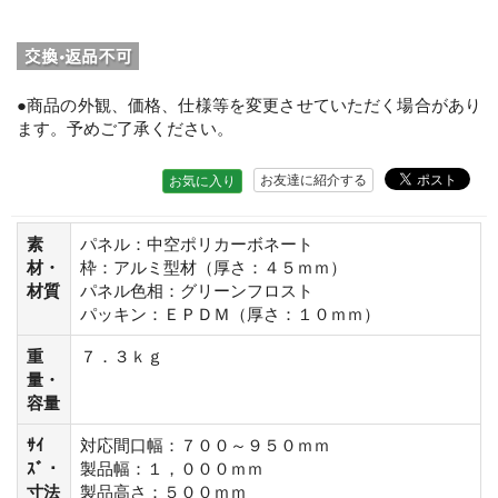
●商品の外観、価格、仕様等を変更させていただく場合があり
ます。予めご了承ください。
お友達に紹介する
お気に入り
素
パネル：中空ポリカーボネート
材・
枠：アルミ型材（厚さ：４５ｍｍ）
材質
パネル色相：グリーンフロスト
パッキン：ＥＰＤＭ（厚さ：１０ｍｍ）
重
７．３ｋｇ
量・
容量
ｻｲ
対応間口幅：７００～９５０ｍｍ
ｽﾞ・
製品幅：１，０００ｍｍ
寸法
製品高さ：５００ｍｍ