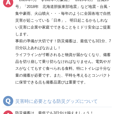
避難誘導品
号」「2018年 北海道胆振東部地震」など地震・台風・
非常持出袋
集中豪雨、火山噴火・・・毎年のように全国各地で自然
ヘルメット
災害が起こっている「日本」。 明日起こるかもしれな
避難用セット品
い災害に企業や家庭でできることをミドリ安全はご提案
します。
その他
事前の準備が大切です！防災備蓄は、最低でも3日分、7
日分以上あればなおよし！
消火用品
ライフラインが寸断されると物資が届かなくなり、備蓄
救助・復旧用品
品を切り崩して乗り切らなければなりません。電気やガ
スがなくてもすぐ食べられる食料。特にトイレは十分な
救急用品
情報伝達用品
量の備蓄が必要です。また、平時を考えるとコンパクト
に保管できる点も備蓄品選びは重要です。
転倒防止用品
落下・飛散防止用品
災害時に必要となる防災グッズについて
防犯対策用品
保管庫・防災倉庫
防災備蓄は、最低でも3日分は揃えましょう！