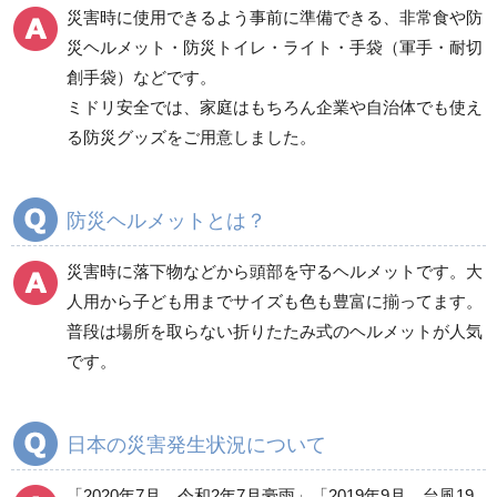
災害時に使用できるよう事前に準備できる、非常食や防
防災グッズ（防災セット）
救急医療品
災ヘルメット・防災トイレ・ライト・手袋（軍手・耐切
創手袋）などです。
健康管理器具
季節商品
ウイルス対策用品
ミドリ安全では、家庭はもちろん企業や自治体でも使え
る防災グッズをご用意しました。
商品カテゴリ一覧
避難用品
防災標識
防災ヘルメットとは？
非常用保存食品（非常
食）
災害時に落下物などから頭部を守るヘルメットです。大
食器・調理器具・給水
人用から子ども用までサイズも色も豊富に揃ってます。
用品
普段は場所を取らない折りたたみ式のヘルメットが人気
寝具類
です。
衛生用品
非常用トイレ
照明・ライト
日本の災害発生状況について
発電機・投光器・コー
ドリール
「2020年7月 令和2年7月豪雨」「2019年9月 台風19