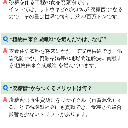
A
砂糖を作る工程の食品廃棄物です。
インドでは、サトウキビの約4％が”廃糖蜜”になる
ので、その量は世界で毎年、約72百万トンです。
Q
“植物由来合成繊維”を選んだのは、なぜ？
A
衣食住の衣料を将来にわたって安定供給でき、温
暖化防止や、資源枯渇等の地球問題解決に貢献す
る”植物由来合成繊維”を選んでいます。
Q
“廃糖蜜”からつくるメリットは何？
A
廃糖蜜（再生資源）をリサイクル（再資源化）す
ることで循環型社会にも貢献でき、食糧との競合
影響も少ないメリットがあります。