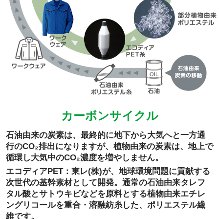
カーボンサイクル
石油由来の炭素は、最終的に地下から大気へと一方通
行のCO₂排出になりますが、植物由来の炭素は、地上で
循環し大気中のCO₂濃度を増やしません。
エコディアPET：東レ(株)が、地球環境問題に貢献する
次世代の基幹素材として開発。通常の石油由来タレフ
タル酸とサトウキビなどを原料とする植物由来エチレ
ングリコールを重合・溶融紡糸した、ポリエステル繊
維です。