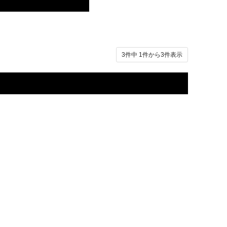
3件中
1
件から
3
件表示