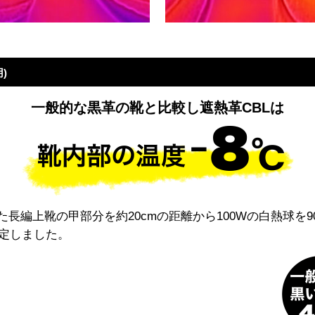
)
一般的な黒革の靴と比較し遮熱革CBLは
た長編上靴の甲部分を約20cmの距離から100Wの白熱球を
定しました。