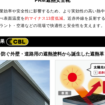
PRM遮熱安全靴
業効率や安全性に影響するため、より実効性の高い熱中
べ表面温度を
約マイナス13度低減
。近赤外線を反射す
ラント・空港などの現場で快適性と安全性を支えます。
果
を防ぐ外壁・道路用の遮熱塗料から
誕生した遮熱革