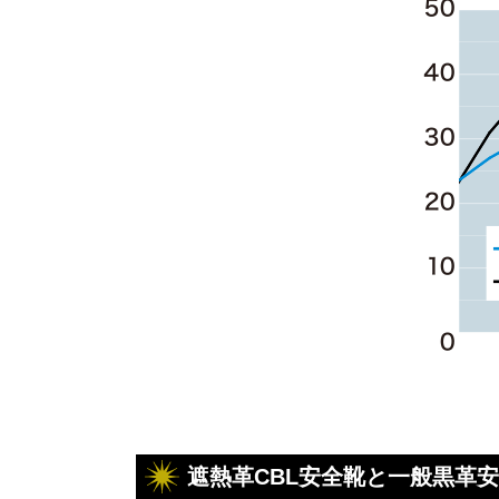
遮熱革CBL安全靴と
一般黒革安