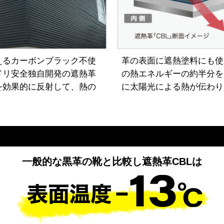
えるカーボンブラック不使
革の表面に遮熱塗料にも使
ドリ安全独自開発の遮熱革
の熱エネルギーの約半分を
を効果的に反射して、熱の
に太陽光による熱が伝わり
一般的な黒革の靴と比較し遮熱革CBLは