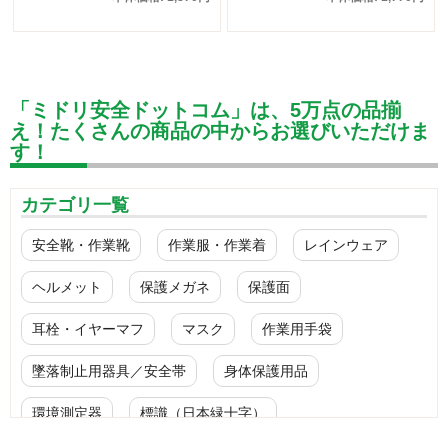
「ミドリ安全ドットコム」は、5万点の品揃
え！たくさんの商品の中からお選びいただけま
す！
カテゴリ一覧
安全靴・作業靴
作業服・作業着
レインウェア
ヘルメット
保護メガネ
保護面
耳栓・イヤーマフ
マスク
作業用手袋
墜落制止用器具／安全帯
身体保護用品
環境測定器
標識（日本緑十字）