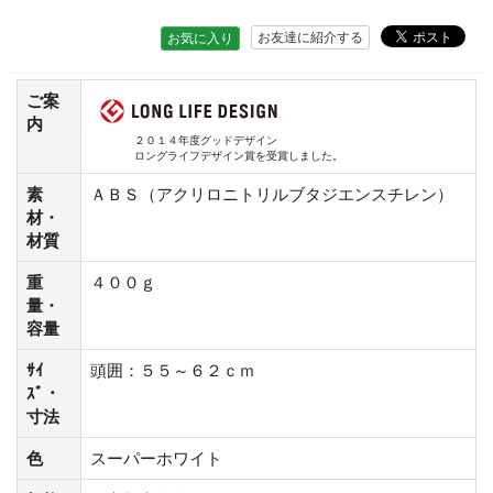
お友達に紹介する
お気に入り
ご案
内
２０１４年度グッドデザイン
ロングライフデザイン賞を受賞しました。
素
ＡＢＳ（アクリロニトリルブタジエンスチレン）
材・
材質
重
４００ｇ
量・
容量
ｻｲ
頭囲：５５～６２ｃｍ
ｽﾞ・
寸法
色
スーパーホワイト