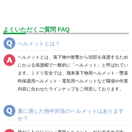
標識（ユニットの安全標識）
標識（ユニットの建設標識）
標識関連商品
設備用品・作業補助用品
工事作業用品
よくいただくご質問 FAQ
分煙対策機器
衛生用品
保安・保守用品
ヘルメットとは？
電気保守用品
ワイパー
クリーンルーム対策用品
ヘルメットとは、落下物や衝撃から頭部を保護するため
防災グッズ（防災セット）
救急医療品
にかぶる保護帽で一般的に「ヘルメット」と呼ばれてい
ます。ミドリ安全では、飛来落下物用ヘルメット・墜落
健康管理器具
季節商品
ウイルス対策用品
時保護用ヘルメット・電気用ヘルメットなど職場や作業
内容に合わせたラインナップをご用意しております。
商品カテゴリ一覧
つば付
つばなし
夏に適した熱中対策のヘルメットはあります
か？
クリアバイザー付
シールド面付
熱がこもりにくい「
遮熱ヘルメット
」がおすすめです。