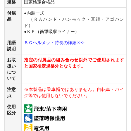
規格
国家検定合格品
付属
●内装一式
品
（ＲＡバンド・ハンモック・耳紐・アゴバン
ド）
●ＫＰ（衝撃吸収ライナー）
用語
ＳＣヘルメット特長の詳細>>>
説明
お取
指定の付属品の組み合わせ以外でご使用されます
扱い
と国家検定規格外となります。
につ
いて
注意
※本製品は乗
車
帽ではありません。自
転
車・バ
イ
点
ク等では使用しないでください。
使用
区分