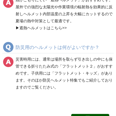
屋外での強烈な太陽光や作業環境の輻射熱を効果的に反
シールド面付クリアバ
軽作業帽
射しヘルメット内部温度の上昇を大幅にカットするので
イザー付
夏場の熱中対策として最適です。
▶
遮熱ヘルメットはこちら>>
自転車用ヘルメット
ヘルメット内装品（一
式）
防災用のヘルメットは何がよいですか？
ヘルメット内装品（耳
災害時用には、通常は場所を取らず引き出しの中にも保
ヘルメット内装品（ア
紐）
ゴバンド）
管できる折りたたみ式の「
フラットメット２
」がおすす
めです。子供用には「
フラットメット・キッズ
」があり
ます。そのほか
防災ヘルメット特集
でもご紹介しており
ヘルメット内装品（衝
ヘルメット内装品（シ
ますのでご覧ください。
撃吸収ライナー）
ールド面）
キープパット
αライナー