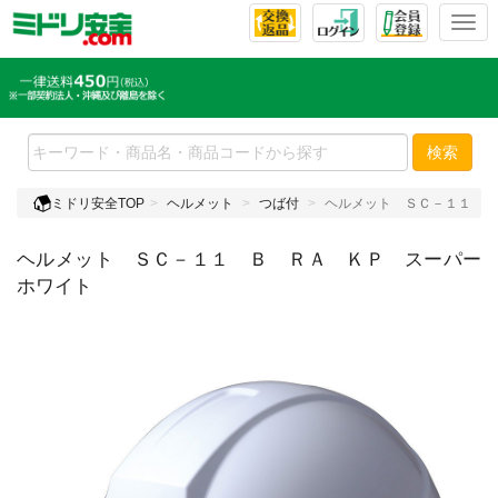
T
o
g
g
l
e
検索
n
a
ミドリ安全TOP
ヘルメット
つば付
ヘルメット ＳＣ－１１ Ｂ
v
i
ヘルメット ＳＣ－１１ Ｂ ＲＡ ＫＰ スーパー
g
a
ホワイト
t
i
o
n