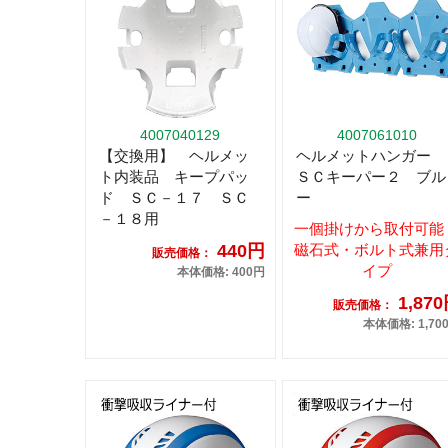
4007040129
4007061010
【交換用】 ヘルメッ
ヘルメットハンガー
ト内装品 キープパッ
ＳＣキーパー２ ブル
ド ＳＣ－１７ ＳＣ
ー
－１８用
一個掛けから取付可能
440円
磁石式・ボルト式兼用
販売価格：
イプ
本体価格: 400円
1,87
販売価格：
本体価格: 1,70