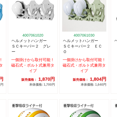
4007061020
4007061030
ヘルメットハンガー
ヘルメットハンガー
ＳＣキーパー２ グレ
ＳＣキーパー２ ＥＣ
ー
Ｏ
！
一個掛けから取付可能！
一個掛けから取付可能！
タ
磁石式・ボルト式兼用タ
磁石式・ボルト式兼用タ
イプ
イプ
0円
1,870円
1,804円
販売価格：
販売価格：
0円
本体価格: 1,700円
本体価格: 1,640円