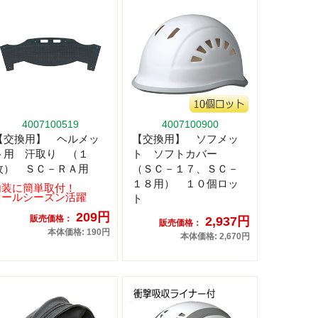
4007100519
4007100900
【交換用】 ヘルメッ
【交換用】 ソフメッ
ト用 汗取り （１
ト ソフトカバー
枚） ＳＣ－ＲＡ用
（ＳＣ－１７、ＳＣ－
１８用） １０個ロッ
内装に簡単取付！
オールシーズン活躍
ト
209円
販売価格：
2,937円
販売価格：
本体価格: 190円
本体価格: 2,670円