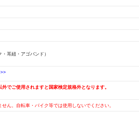
ク・耳紐・アゴバンド）
）
>>
以外でご使用されますと国家検定規格外となります。
ません。自
転
車・バ
イ
ク等では使用しないでください。