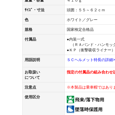
重量・容量
４１０ｇ
ｻｲｽﾞ・寸法
頭囲：５５～６２ｃｍ
色
ホワイト／グレー
規格
国家検定合格品
付属品
●内装一式
（ＲＡバンド・ハンモッ
●ＫＰ（衝撃吸収ライナー
用語説明
ＳＣヘルメット特長の詳細>
お取扱い
指定の付属品の組み合わせ
について
注意点
※本製品は乗
車
帽ではあり
使用区分