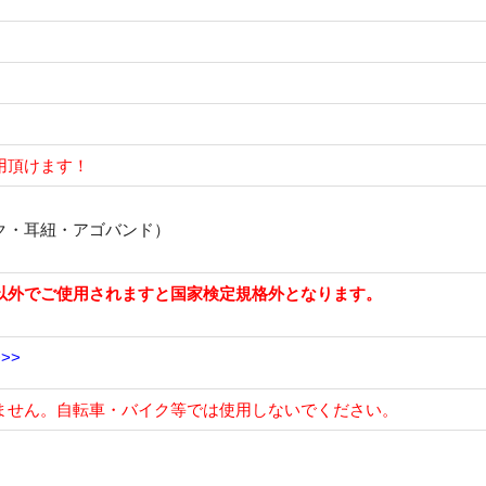
用頂けます！
ク・耳紐・アゴバンド）
）
以外でご使用されますと国家検定規格外となります。
>>
ません。自
転
車・バ
イ
ク等では使用しないでください。