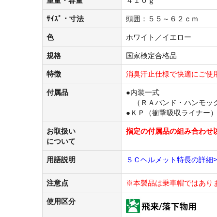
重量・容量
４１０ｇ
ｻｲｽﾞ・寸法
頭囲：５５～６２ｃｍ
色
ホワイト／イエロー
規格
国家検定合格品
特徴
消臭汗止仕様で快適にご使
付属品
●内装一式
（ＲＡバンド・ハンモッ
●ＫＰ（衝撃吸収ライナー
お取扱い
指定の付属品の組み合わせ
について
用語説明
ＳＣヘルメット特長の詳細>
注意点
※本製品は乗
車
帽ではあり
使用区分