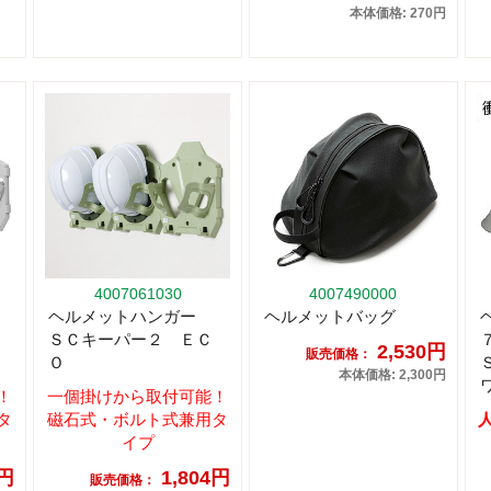
本体価格: 270円
4007061030
4007490000
ヘルメットハンガー
ヘルメットバッグ
ＳＣキーパー２ ＥＣ
2,530円
販売価格：
Ｏ
本体価格: 2,300円
！
一個掛けから取付可能！
タ
磁石式・ボルト式兼用タ
イプ
0円
1,804円
販売価格：