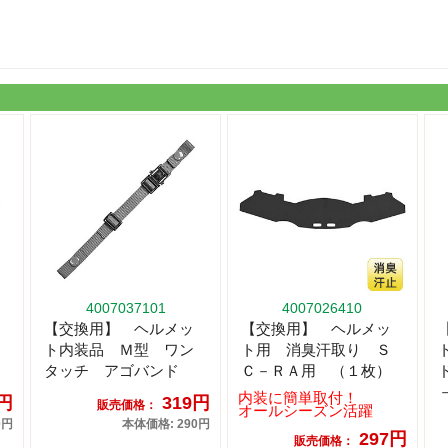
4007037101
4007026410
【交換用】 ヘルメッ
【交換用】 ヘルメッ
ト内装品 Ｍ型 ワン
ト用 消臭汗取り Ｓ
タッチ アゴバンド
Ｃ－ＲＡ用 （１枚）
内装に簡単取付！
7円
319円
販売価格：
オールシーズン活躍
0円
本体価格: 290円
297円
販売価格：