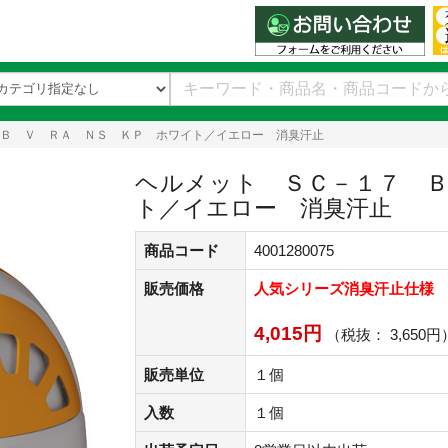
Ｂ Ｖ ＲＡ ＮＳ ＫＰ ホワイト／イエロー 消臭汗止
ヘルメット ＳＣ－１７ Ｂ
ト／イエロー 消臭汗止
商品コード
4001280075
販売価格
人気シリーズ消臭汗止仕様
4,015円
（税抜： 3,650円
販売単位
１個
入数
１個