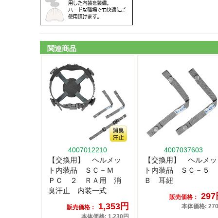
関連商品
4007012210
4007037603
【交換用】 ヘルメッ
【交換用】 ヘルメッ
ト内装品 ＳＣ－Ｍ
ト内装品 ＳＣ－５
ＰＣ ２ ＲＡ用 消
Ｂ 耳紐
臭汗止 内装一式
29
販売価格：
1,353円
本体価格: 27
販売価格：
本体価格: 1,230円