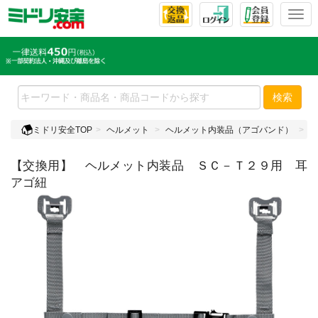
T
o
g
g
l
e
検索
n
a
ミドリ安全TOP
ヘルメット
ヘルメット内装品（アゴバンド）
【
v
i
【交換用】 ヘルメット内装品 ＳＣ－Ｔ２９用 耳
g
a
アゴ紐
t
i
o
n