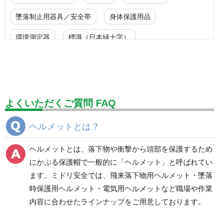
墜落制止用器具／安全帯
身体保護用品
環境測定器
標識（日本緑十字）
標識（ユニットの安全標識）
標識（ユニットの建設標識）
標識関連商品
設備用品・作業補助用品
工事作業用品
よくいただくご質問 FAQ
分煙対策機器
衛生用品
保安・保守用品
ヘルメットとは？
電気保守用品
ワイパー
クリーンルーム対策用品
ヘルメットとは、落下物や衝撃から頭部を保護するため
防災グッズ（防災セット）
救急医療品
にかぶる保護帽で一般的に「ヘルメット」と呼ばれてい
ます。ミドリ安全では、飛来落下物用ヘルメット・墜落
健康管理器具
季節商品
ウイルス対策用品
時保護用ヘルメット・電気用ヘルメットなど職場や作業
内容に合わせたラインナップをご用意しております。
商品カテゴリ一覧