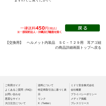
撃吸収ライナー）
ールド面）
キープパット
αライナー
その他
クリーンヘルメット
つば付
【交換用】 ヘルメット内装品 ＳＣ－Ｔ２９用 耳アゴ紐
の商品詳細画面トップへ戻る
つばなし
折りたたみヘルメット
ご利用ガイド
送料について
ミドリ安全株式会社
よくあるご質問（FAQ）
特定商取引法に基づく表
会社概要
お問い合わせ
示
プライバシーポリシー
悪質なサイト
リンク
メディア掲載
大口注文について
X（Twitter）
プレスリリース