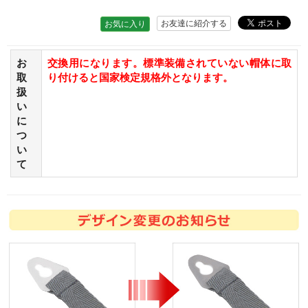
お友達に紹介する
お気に入り
お
交換用になります。標準装備されていない帽体に取
取
り付けると国家検定規格外となります。
扱
い
に
つ
い
て