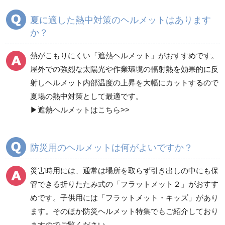
つば付
つばなし
夏に適した熱中対策のヘルメットはあります
か？
クリアバイザー付
シールド面付
熱がこもりにくい「
遮熱ヘルメット
」がおすすめです。
屋外での強烈な太陽光や作業環境の輻射熱を効果的に反
シールド面付クリアバ
軽作業帽
射しヘルメット内部温度の上昇を大幅にカットするので
イザー付
夏場の熱中対策として最適です。
▶
遮熱ヘルメットはこちら>>
自転車用ヘルメット
ヘルメット内装品（一
式）
防災用のヘルメットは何がよいですか？
ヘルメット内装品（耳
災害時用には、通常は場所を取らず引き出しの中にも保
ヘルメット内装品（ア
紐）
ゴバンド）
管できる折りたたみ式の「
フラットメット２
」がおすす
めです。子供用には「
フラットメット・キッズ
」があり
ます。そのほか
防災ヘルメット特集
でもご紹介しており
ヘルメット内装品（衝
ヘルメット内装品（シ
ますのでご覧ください。