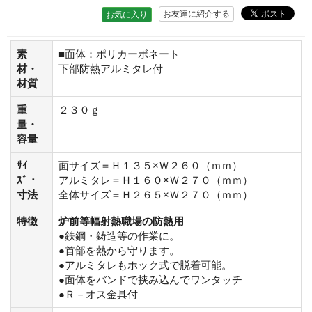
お友達に紹介する
お気に入り
素
■面体：ポリカーボネート
材・
下部防熱アルミタレ付
材質
重
２３０ｇ
量・
容量
ｻｲ
面サイズ＝Ｈ１３５×Ｗ２６０（ｍｍ）
ｽﾞ・
アルミタレ＝Ｈ１６０×Ｗ２７０（ｍｍ）
寸法
全体サイズ＝Ｈ２６５×Ｗ２７０（ｍｍ）
特徴
炉前等幅射熱職場の防熱用
●鉄鋼・鋳造等の作業に。
●首部を熱から守ります。
●アルミタレもホック式で脱着可能。
●面体をバンドで挟み込んでワンタッチ
●Ｒ－オス金具付