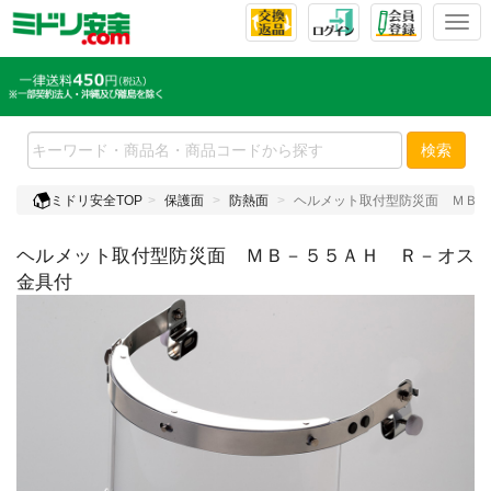
T
o
g
g
l
e
検索
n
a
ミドリ安全TOP
保護面
防熱面
ヘルメット取付型防災面 ＭＢ－
v
i
ヘルメット取付型防災面 ＭＢ－５５ＡＨ Ｒ－オス
g
a
金具付
t
i
o
n