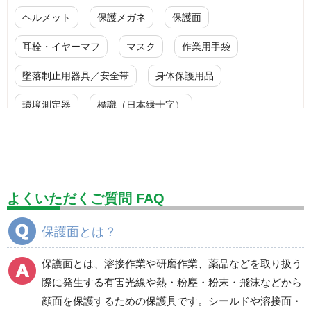
ヘルメット
保護メガネ
保護面
耳栓・イヤーマフ
マスク
作業用手袋
墜落制止用器具／安全帯
身体保護用品
環境測定器
標識（日本緑十字）
標識（ユニットの安全標識）
標識（ユニットの建設標識）
標識関連商品
設備用品・作業補助用品
工事作業用品
よくいただくご質問 FAQ
分煙対策機器
衛生用品
保安・保守用品
保護面とは？
電気保守用品
ワイパー
クリーンルーム対策用品
保護面とは、溶接作業や研磨作業、薬品などを取り扱う
防災グッズ（防災セット）
救急医療品
際に発生する有害光線や熱・粉塵・粉末・飛沫などから
顔面を保護するための保護具です。シールドや溶接面・
健康管理器具
季節商品
ウイルス対策用品