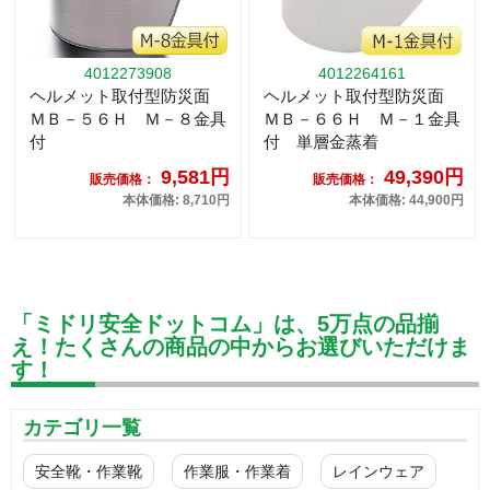
4012273908
4012264161
ヘルメット取付型防災面
ヘルメット取付型防災面
ＭＢ－５６Ｈ Ｍ－８金具
ＭＢ－６６Ｈ Ｍ－１金具
付
付 単層金蒸着
9,581円
49,390円
販売価格：
販売価格：
本体価格: 8,710円
本体価格: 44,900円
「ミドリ安全ドットコム」は、5万点の品揃
え！たくさんの商品の中からお選びいただけま
す！
カテゴリ一覧
安全靴・作業靴
作業服・作業着
レインウェア