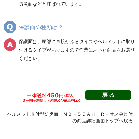
防災面などと呼ばれています。
商品カテゴリ一覧
溶接面
防災面（ヘルメット取
保護面の種類は？
付型）
保護面は、頭部に直接かぶるタイプやヘルメットに取り
付けるタイプがありますので作業にあった商品をお選び
防災面（かぶり型）
防熱面
ください。
特殊金網面
その他
ヘルメット取付型防災面 ＭＢ－５５ＡＨ Ｒ－オス金具付
の商品詳細画面トップへ戻る