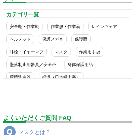
カテゴリ一覧
安全靴・作業靴
作業服・作業着
レインウェア
ヘルメット
保護メガネ
保護面
耳栓・イヤーマフ
マスク
作業用手袋
墜落制止用器具／安全帯
身体保護用品
環境測定器
標識（日本緑十字）
標識（ユニットの安全標識）
標識（ユニットの建設標識）
標識関連商品
設備用品・作業補助用品
工事作業用品
よくいただくご質問 FAQ
分煙対策機器
衛生用品
保安・保守用品
マスクとは？