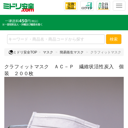
T
o
g
g
l
e
検索
n
a
ミドリ安全TOP
マスク
簡易衛生マスク
クラフィットマスク Ａ
v
i
クラフィットマスク ＡＣ－Ｐ 繊維状活性炭入 個
g
a
装 ２００枚
t
i
o
n