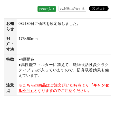
お友達に紹介する
お気に入り
お知
03月30日に価格を改定致しました。
らせ
ｻｲ
175×90mm
ｽﾞ・
寸法
特徴
●4層構造
●高性能フィルターに加えて、繊維状活性炭クラク
ティブ
が入っていますので、防臭吸着効果も備
（R)
えています。
注意
※こちらの商品はご注文頂いた時点より
『キャンセ
点
ル不可』
となりますのでご注意ください。