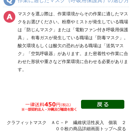
作業に適したマスク（呼吸用保護具）の選び方
防毒マスク
肺力吸引式送気マスク
マスクを選ぶ際は、作業環境からその作業に適したマス
クをお選びください。粉塵やミストが発生している職場
電動送風型ホースマス
エアラインマスク
は「防じんマスク」または「電動ファン付き呼吸用保護
ク
具」。有毒ガスが発生している職場は「防毒マスク」。
酸欠環境もしくは酸欠の恐れがある職場は「送気マス
ク」「空気呼吸器」があります。また密着性や作業に合
空気呼吸器
避難用マスク
わせた形状や重さなど作業環境に合わせる必要がありま
す。
マスクフィットテスタ
ー関連商品
クラフィットマスク ＡＣ－Ｐ 繊維状活性炭入 個装 ２
００枚の商品詳細画面トップへ戻る