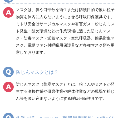
電気保守用品
ワイパー
クリーンルーム対策用品
マスクは、鼻や口部分を衛生または防護目的で覆い粒子
防災グッズ（防災セット）
救急医療品
物質を体内に入らないようにさせる呼吸用保護具です。
ミドリ安全はサージカルマスクや有害ガス・粉じんミス
健康管理器具
季節商品
ウイルス対策用品
ト発生・酸欠環境などの作業現場に適した防じんマス
ク・防毒マスク・送気マスク・空気呼吸器、簡易衛生マ
商品カテゴリ一覧
スク、電動ファン付呼吸用保護具など多種マスク類を用
フィルター取替式防じ
使い捨て式防じんマス
意しております。
んマスク
ク
防じんマスクとは？
簡易衛生マスク
防じん頭巾（マスク併
用型）
防じんマスク（防塵マスク）とは、粉じんやミストが発
生する溶接作業や研磨作業や解体作業などの現場で粉じ
ん等を吸い込まないようにする呼吸用保護具です。
電動ファン付き呼吸用
マスク保管庫
保護具