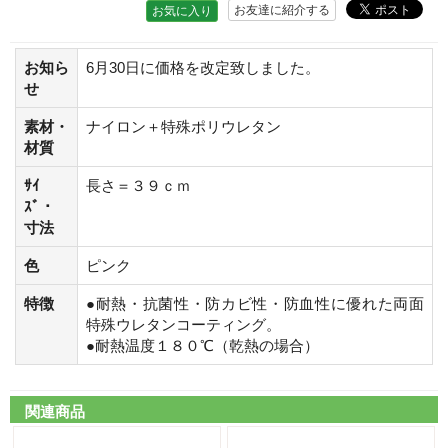
お友達に紹介する
お気に入り
お知ら
6月30日に価格を改定致しました。
せ
素材・
ナイロン＋特殊ポリウレタン
材質
ｻｲ
長さ＝３９ｃｍ
ｽﾞ・
寸法
色
ピンク
特徴
●耐熱・抗菌性・防カビ性・防血性に優れた両面
特殊ウレタンコーティング。
●耐熱温度１８０℃（乾熱の場合）
関連商品