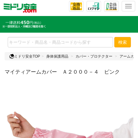
T
o
g
g
l
e
検索
n
a
ミドリ安全TOP
身体保護用品
カバー・プロテクター
アームカバ
v
i
マイティアームカバー Ａ２０００－４ ピンク
g
a
t
i
o
n