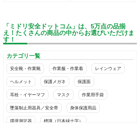
「ミドリ安全ドットコム」は、5万点の品揃
え！たくさんの商品の中からお選びいただけま
す！
カテゴリ一覧
安全靴・作業靴
作業服・作業着
レインウェア
ヘルメット
保護メガネ
保護面
耳栓・イヤーマフ
マスク
作業用手袋
墜落制止用器具／安全帯
身体保護用品
環境測定器
標識（日本緑十字）
標識（ユニットの安全標識）