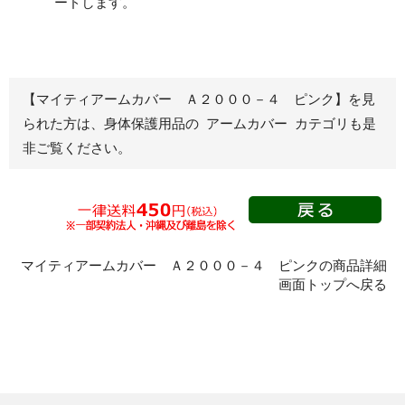
ードします。
救命胴衣
ハチ刺され対策
【マイティアームカバー Ａ２０００－４ ピンク】を見
カバー・プロテクター
サポーター
られた方は、身体保護用品の アームカバー カテゴリも是
頭巾・腹部
非ご覧ください。
手甲
アームカバー
脚絆
プロテクター
マイティアームカバー Ａ２０００－４ ピンクの商品詳細
画面トップへ戻る
前掛
畜産用ズボン