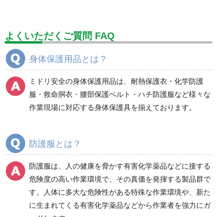
標識（ユニットの建設標識）
標識関連商品
設備用品・作業補助用品
工事作業用品
よくいただくご質問 FAQ
分煙対策機器
衛生用品
保安・保守用品
身体保護用品とは？
電気保守用品
ワイパー
クリーンルーム対策用品
ミドリ安全の身体保護用品は、耐熱保護衣・化学防護
防災グッズ（防災セット）
救急医療品
服・救命胴衣・腰部保護ベルト・ハチ防護服など様々な
作業現場に対応する身体保護具を揃えております。
健康管理器具
季節商品
ウイルス対策用品
商品カテゴリ一覧
防護服とは？
耐熱保護衣
デュポン(TM) タイベッ
ク(R)製
防護服は、人の健康を脅かす有害化学薬品などに接する
危険度の高い作業環境で、その真価を発揮する製品群で
す。人体に多大な危険性がある特殊な作業環境や、新た
化学防護服
簡易作業衣
に生まれてくる有害化学薬品などから作業者を強力にガ