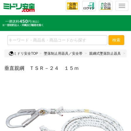
T
o
g
g
l
e
検索
n
a
ミドリ安全TOP
墜落制止用器具／安全帯
親綱式墜落防止器具
垂
v
i
垂直親綱 ＴＳＲ－２４ １５ｍ
g
a
t
i
o
n