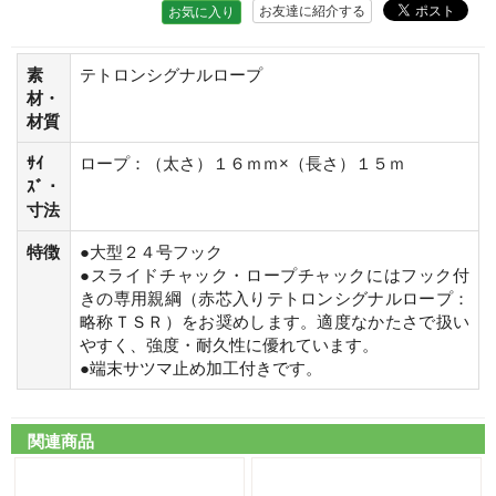
お友達に紹介する
お気に入り
素
テトロンシグナルロープ
材・
材質
ｻｲ
ロープ：（太さ）１６ｍｍ×（長さ）１５ｍ
ｽﾞ・
寸法
特徴
●大型２４号フック
●スライドチャック・ロープチャックにはフック付
きの専用親綱（赤芯入りテトロンシグナルロープ：
略称ＴＳＲ）をお奨めします。適度なかたさで扱い
やすく、強度・耐久性に優れています。
●端末サツマ止め加工付きです。
関連商品