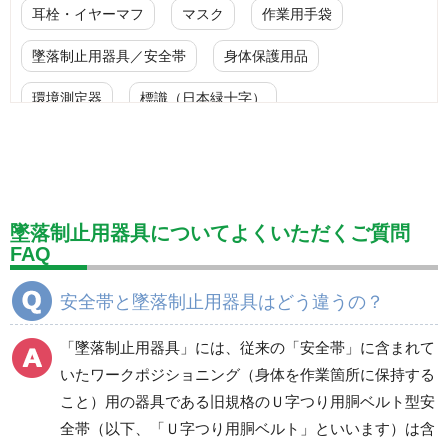
耳栓・イヤーマフ
マスク
作業用手袋
墜落制止用器具／安全帯
身体保護用品
環境測定器
標識（日本緑十字）
標識（ユニットの安全標識）
標識（ユニットの建設標識）
標識関連商品
設備用品・作業補助用品
工事作業用品
墜落制止用器具についてよくいただくご質問
FAQ
分煙対策機器
衛生用品
保安・保守用品
安全帯と墜落制止用器具はどう違うの？
電気保守用品
ワイパー
クリーンルーム対策用品
「墜落制止用器具」には、従来の「安全帯」に含まれて
防災グッズ（防災セット）
救急医療品
いたワークポジショニング（身体を作業箇所に保持する
健康管理器具
季節商品
ウイルス対策用品
こと）用の器具である旧規格のＵ字つり用胴ベルト型安
全帯（以下、「Ｕ字つり用胴ベルト」といいます）は含
商品カテゴリ一覧