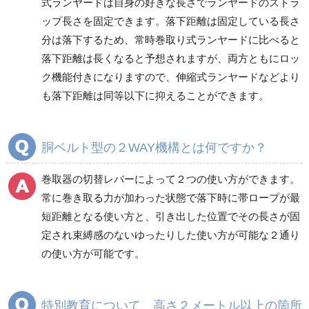
式ランヤードは自身の好きな長さでランヤードのストラ
ップ長さを固定できます。落下距離は固定している長さ
分は落下するため、常時巻取り式ランヤードに比べると
落下距離は長くなると予想されますが、両方ともにロッ
ク機能付きになりますので、伸縮式ランヤードなどより
も落下距離は同等以下に抑えることができます。
胴ベルト型の２WAY機構とは何ですか？
巻取器の切替レバーによって２つの使い方ができます。
常に巻き取る力が加わった状態で落下時に帯ロープが最
短距離となる使い方と、引き出した位置でその長さが固
定され束縛感のないゆったりした使い方が可能な２通り
の使い方が可能です。
特別教育について、高さ２メートル以上の箇所