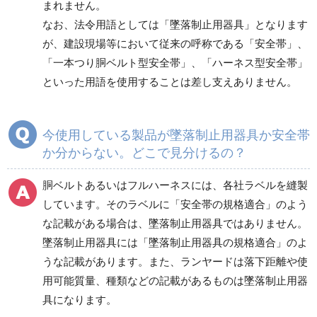
まれません。
ワークポジショニング
親綱式墜落防止器具
なお、法令用語としては「墜落制止用器具」となります
用器具
が、建設現場等において従来の呼称である「安全帯」、
「一本つり胴ベルト型安全帯」、「ハーネス型安全帯」
といった用語を使用することは差し支えありません。
傾斜面・垂直面用
墜落防止装置
今使用している製品が墜落制止用器具か安全帯
付属品／その他
フルハーネス（型）／
か分からない。どこで見分けるの？
ランヤード
胴ベルトあるいはフルハーネスには、各社ラベルを縫製
しています。そのラベルに「安全帯の規格適合」のよう
胴ベルト型
安全ブロック
な記載がある場合は、墜落制止用器具ではありません。
墜落制止用器具には「墜落制止用器具の規格適合」のよ
ラクボNシステム
うな記載があります。また、ランヤードは落下距離や使
用可能質量、種類などの記載があるものは墜落制止用器
具になります。