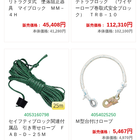
リトラクタ式 墜落阻止器
テトラブロック （ワイヤ
具 マイブロック ＭＭ－
ーロープ巻取式安全ブロッ
４Ｈ
ク） ＴＲＢ－１０
45,408円
112,310円
販売価格：
販売価格：
本体価格: 41,280円
本体価格: 102,100円
4053160798
4054025250
セイフティブロック関連付
Ｍ型台付けロープ
属品 引き寄せロープ Ｆ
5,467円
販売価格：
ＡＢ－Ｄ－２５Ｍ
本体価格: 4,970円