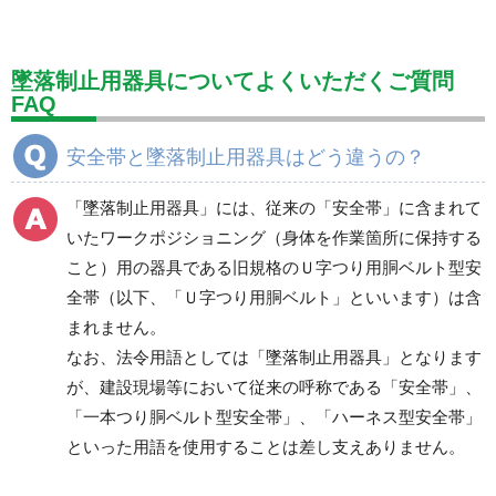
標識（ユニットの建設標識）
標識関連商品
設備用品・作業補助用品
工事作業用品
墜落制止用器具についてよくいただくご質問
FAQ
分煙対策機器
衛生用品
保安・保守用品
安全帯と墜落制止用器具はどう違うの？
電気保守用品
ワイパー
クリーンルーム対策用品
「墜落制止用器具」には、従来の「安全帯」に含まれて
防災グッズ（防災セット）
救急医療品
いたワークポジショニング（身体を作業箇所に保持する
健康管理器具
季節商品
ウイルス対策用品
こと）用の器具である旧規格のＵ字つり用胴ベルト型安
全帯（以下、「Ｕ字つり用胴ベルト」といいます）は含
商品カテゴリ一覧
まれません。
ワークポジショニング
親綱式墜落防止器具
なお、法令用語としては「墜落制止用器具」となります
用器具
が、建設現場等において従来の呼称である「安全帯」、
「一本つり胴ベルト型安全帯」、「ハーネス型安全帯」
といった用語を使用することは差し支えありません。
傾斜面・垂直面用
墜落防止装置