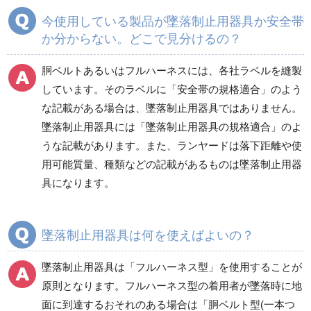
今使用している製品が墜落制止用器具か安全帯
付属品／その他
フルハーネス（型）／
か分からない。どこで見分けるの？
ランヤード
胴ベルトあるいはフルハーネスには、各社ラベルを縫製
しています。そのラベルに「安全帯の規格適合」のよう
胴ベルト型
安全ブロック
な記載がある場合は、墜落制止用器具ではありません。
墜落制止用器具には「墜落制止用器具の規格適合」のよ
ラクボNシステム
うな記載があります。また、ランヤードは落下距離や使
用可能質量、種類などの記載があるものは墜落制止用器
具になります。
墜落制止用器具は何を使えばよいの？
墜落制止用器具は「フルハーネス型」を使用することが
原則となります。フルハーネス型の着用者が墜落時に地
面に到達するおそれのある場合は「胴ベルト型(一本つ