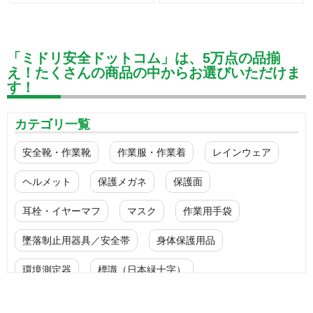
「ミドリ安全ドットコム」は、5万点の品揃
え！たくさんの商品の中からお選びいただけま
す！
カテゴリ一覧
安全靴・作業靴
作業服・作業着
レインウェア
ヘルメット
保護メガネ
保護面
耳栓・イヤーマフ
マスク
作業用手袋
墜落制止用器具／安全帯
身体保護用品
環境測定器
標識（日本緑十字）
標識（ユニットの安全標識）