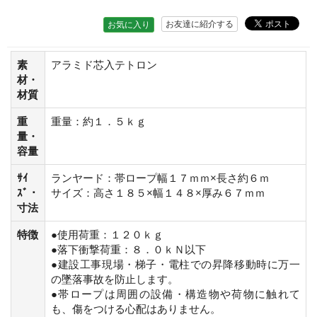
お友達に紹介する
お気に入り
素
アラミド芯入テトロン
材・
材質
重
重量：約１．５ｋｇ
量・
容量
ｻｲ
ランヤード：帯ロープ幅１７ｍｍ×長さ約６ｍ
ｽﾞ・
サイズ：高さ１８５×幅１４８×厚み６７ｍｍ
寸法
特徴
●使用荷重：１２０ｋｇ
●落下衝撃荷重：８．０ｋＮ以下
●建設工事現場・梯子・電柱での昇降移動時に万一
の墜落事故を防止します。
●帯ロープは周囲の設備・構造物や荷物に触れて
も、傷をつける心配はありません。