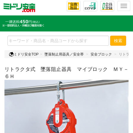
T
o
g
g
l
e
検索
n
a
ミドリ安全TOP
墜落制止用器具／安全帯
安全ブロック
リトラク
v
i
リトラクタ式 墜落阻止器具 マイブロック ＭＹ－
g
a
６Ｈ
t
i
o
n