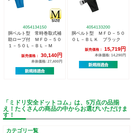
4054134150
4054133200
胴ベルト型 常時巻取式補
胴ベルト型 ＭＦＤ－５０
助ロープ付 ＭＦＤ－５０
０Ｌ－ＢＬＫ ブラック
１－５０Ｌ－ＢＬ－Ｍ
15,719円
販売価格：
30,140円
本体価格: 14,290円
販売価格：
本体価格: 27,400円
「ミドリ安全ドットコム」は、5万点の品揃
え！たくさんの商品の中からお選びいただけま
す！
カテゴリ一覧