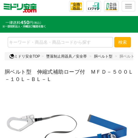
T
o
g
g
l
e
検索
n
a
ミドリ安全TOP
墜落制止用器具／安全帯
胴ベルト型
胴ベルト型
v
i
胴ベルト型 伸縮式補助ロープ付 ＭＦＤ－５００Ｌ
g
a
－１０Ｌ－ＢＬ－Ｌ
t
i
o
n