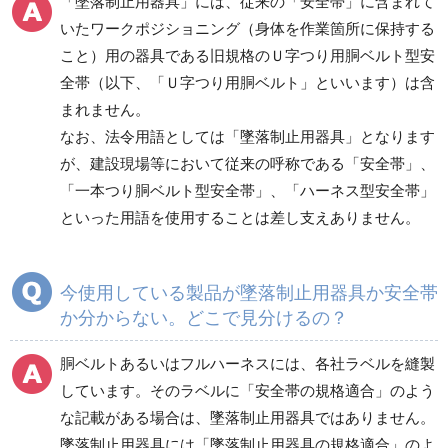
「墜落制止用器具」には、従来の「安全帯」に含まれて
防災グッズ（防災セット）
救急医療品
いたワークポジショニング（身体を作業箇所に保持する
健康管理器具
季節商品
ウイルス対策用品
こと）用の器具である旧規格のＵ字つり用胴ベルト型安
全帯（以下、「Ｕ字つり用胴ベルト」といいます）は含
商品カテゴリ一覧
まれません。
ワークポジショニング
親綱式墜落防止器具
なお、法令用語としては「墜落制止用器具」となります
用器具
が、建設現場等において従来の呼称である「安全帯」、
「一本つり胴ベルト型安全帯」、「ハーネス型安全帯」
といった用語を使用することは差し支えありません。
傾斜面・垂直面用
墜落防止装置
今使用している製品が墜落制止用器具か安全帯
付属品／その他
フルハーネス（型）／
か分からない。どこで見分けるの？
ランヤード
胴ベルトあるいはフルハーネスには、各社ラベルを縫製
しています。そのラベルに「安全帯の規格適合」のよう
胴ベルト型
安全ブロック
な記載がある場合は、墜落制止用器具ではありません。
墜落制止用器具には「墜落制止用器具の規格適合」のよ