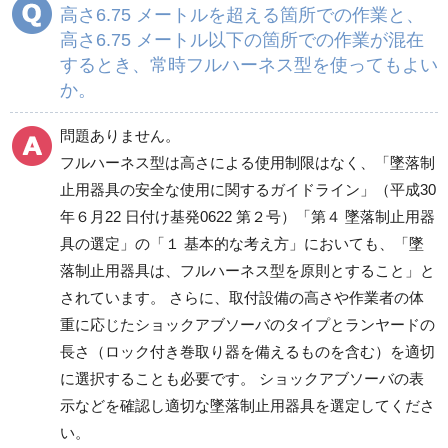
高さ6.75 メートルを超える箇所での作業と、
高さ6.75 メートル以下の箇所での作業が混在
するとき、常時フルハーネス型を使ってもよい
か。
問題ありません。
フルハーネス型は高さによる使用制限はなく、「墜落制
止用器具の安全な使用に関するガイドライン」（平成30
年６月22 日付け基発0622 第２号）「第４ 墜落制止用器
具の選定」の「１ 基本的な考え方」においても、「墜
落制止用器具は、フルハーネス型を原則とすること」と
されています。 さらに、取付設備の高さや作業者の体
重に応じたショックアブソーバのタイプとランヤードの
長さ（ロック付き巻取り器を備えるものを含む）を適切
に選択することも必要です。 ショックアブソーバの表
示などを確認し適切な墜落制止用器具を選定してくださ
い。