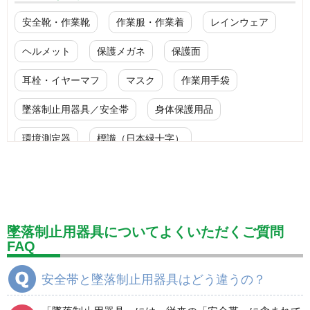
安全靴・作業靴
作業服・作業着
レインウェア
ヘルメット
保護メガネ
保護面
耳栓・イヤーマフ
マスク
作業用手袋
墜落制止用器具／安全帯
身体保護用品
環境測定器
標識（日本緑十字）
標識（ユニットの安全標識）
標識（ユニットの建設標識）
標識関連商品
設備用品・作業補助用品
工事作業用品
墜落制止用器具についてよくいただくご質問
FAQ
分煙対策機器
衛生用品
保安・保守用品
安全帯と墜落制止用器具はどう違うの？
電気保守用品
ワイパー
クリーンルーム対策用品