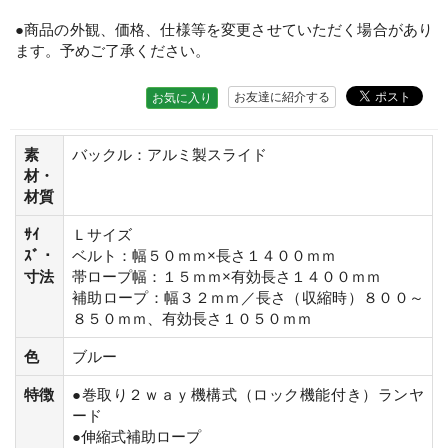
●商品の外観、価格、仕様等を変更させていただく場合があり
ます。予めご了承ください。
お友達に紹介する
お気に入り
素
バックル：アルミ製スライド
材・
材質
ｻｲ
Ｌサイズ
ｽﾞ・
ベルト：幅５０ｍｍ×長さ１４００ｍｍ
寸法
帯ロープ幅：１５ｍｍ×有効長さ１４００ｍｍ
補助ロープ：幅３２ｍｍ／長さ（収縮時）８００～
８５０ｍｍ、有効長さ１０５０ｍｍ
色
ブルー
特徴
●巻取り２ｗａｙ機構式（ロック機能付き）ランヤ
ード
●伸縮式補助ロープ