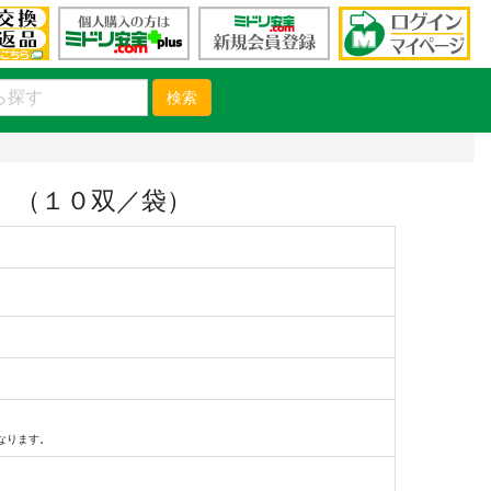
検索
 （１０双／袋）
）
なります。