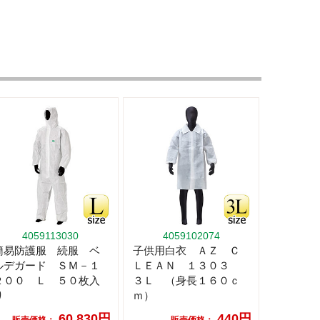
4059113030
4059102074
簡易防護服 続服 ベ
子供用白衣 ＡＺ Ｃ
ルデガード ＳＭ－１
ＬＥＡＮ １３０３
２００ Ｌ ５０枚入
３Ｌ （身長１６０ｃ
り
ｍ）
60,830円
440円
販売価格：
販売価格：