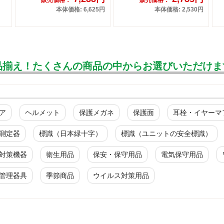
本体価格: 6,625円
本体価格: 2,530円
品揃え！たくさんの商品の中からお選びいただけま
ア
ヘルメット
保護メガネ
保護面
耳栓・イヤーマ
測定器
標識（日本緑十字）
標識（ユニットの安全標識）
対策機器
衛生用品
保安・保守用品
電気保守用品
管理器具
季節商品
ウイルス対策用品
デュポン(TM) タイベック(R)製