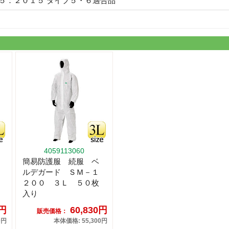
１５：２０１５ タイプ５・６適合品
4059113060
簡易防護服 続服 ベ
ルデガード ＳＭ－１
２００ ３Ｌ ５０枚
入り
0円
60,830円
販売価格：
0円
本体価格: 55,300円