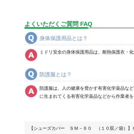
簡易作業衣
よくいただくご質問 FAQ
身体保護用品とは？
カバー・プロテクター
頭巾・腹部
ミドリ安全の身体保護用品は、耐熱保護衣・化
手甲
アームカバー
防護服とは？
脚絆
プロテクター
防護服は、人の健康を脅かす有害化学薬品など
に生まれてくる有害化学薬品などから作業者を
畜産用ズボン
【シューズカバー ＳＭ－６０ （１０双／袋）】