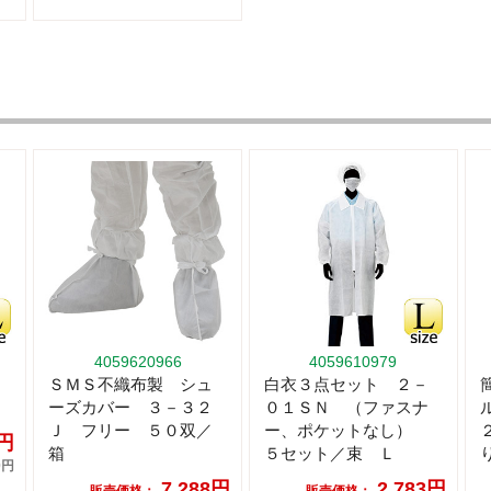
4059620966
4059610979
ＳＭＳ不織布製 シュ
白衣３点セット ２－
ーズカバー ３－３２
０１ＳＮ （ファスナ
Ｊ フリー ５０双／
ー、ポケットなし）
5円
箱
５セット／束 Ｌ
0円
7,288円
2,783円
販売価格：
販売価格：