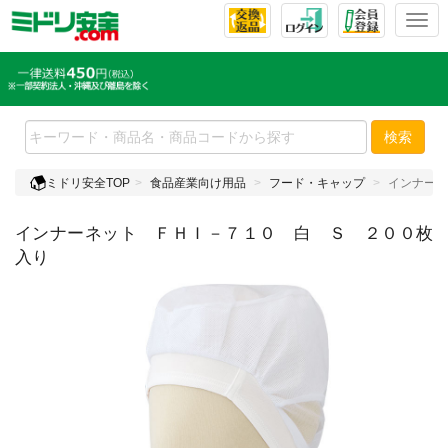
T
o
g
g
l
e
検索
n
a
ミドリ安全TOP
食品産業向け用品
フード・キャップ
インナーネ
v
i
インナーネット ＦＨＩ－７１０ 白 Ｓ ２００枚
g
a
入り
t
i
o
n