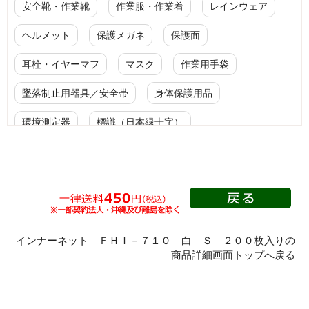
安全靴・作業靴
作業服・作業着
レインウェア
ヘルメット
保護メガネ
保護面
耳栓・イヤーマフ
マスク
作業用手袋
墜落制止用器具／安全帯
身体保護用品
環境測定器
標識（日本緑十字）
標識（ユニットの安全標識）
標識（ユニットの建設標識）
標識関連商品
設備用品・作業補助用品
工事作業用品
分煙対策機器
衛生用品
保安・保守用品
インナーネット ＦＨＩ－７１０ 白 Ｓ ２００枚入りの
商品詳細画面トップへ戻る
電気保守用品
ワイパー
クリーンルーム対策用品
防災グッズ（防災セット）
救急医療品