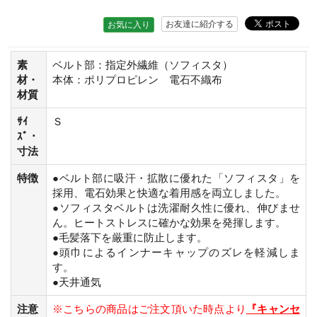
お友達に紹介する
お気に入り
素
ベルト部：指定外繊維（ソフィスタ）
材・
本体：ポリプロピレン 電石不織布
材質
ｻｲ
Ｓ
ｽﾞ・
寸法
特徴
●ベルト部に吸汗・拡散に優れた「ソフィスタ」を
採用、電石効果と快適な着用感を両立しました。
●ソフィスタベルトは洗濯耐久性に優れ、伸びませ
ん。ヒートストレスに確かな効果を発揮します。
●毛髪落下を厳重に防止します。
●頭巾によるインナーキャップのズレを軽減しま
す。
●天井通気
注意
※こちらの商品はご注文頂いた時点より
『キャンセ