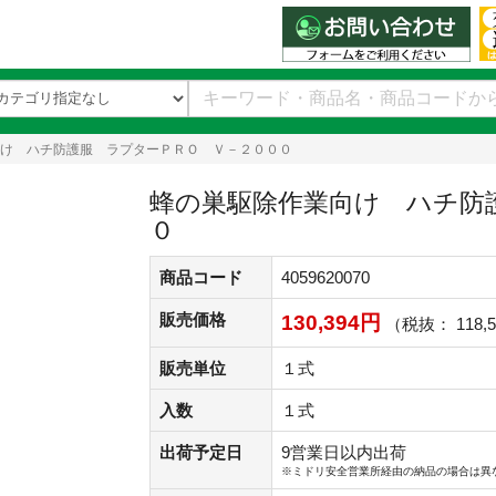
け ハチ防護服 ラプターＰＲＯ Ｖ－２０００
蜂の巣駆除作業向け ハチ防
０
商品コード
4059620070
販売価格
130,394円
（税抜： 118,
販売単位
１式
入数
１式
出荷予定日
9営業日以内出荷
※ミドリ安全営業所経由の納品の場合は異