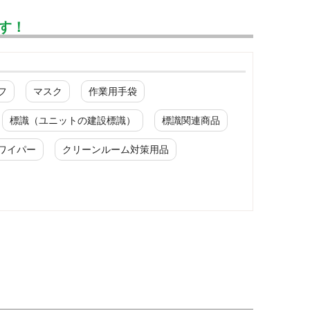
す！
フ
マスク
作業用手袋
標識（ユニットの建設標識）
標識関連商品
ワイパー
クリーンルーム対策用品
化学防護服
ハチ刺され対策