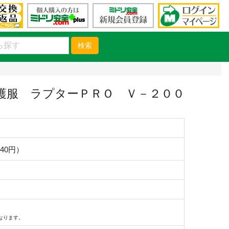
検索
護服 ラプターＰＲＯ Ｖ－２００
540円）
なります。