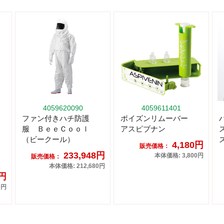
4059620090
4059611401
ファン付きハチ防護
ポイズンリムーバー
服 ＢｅｅＣｏｏｌ
アスピブナン
（ビークール）
4,180円
販売価格：
233,948円
本体価格: 3,800円
販売価格：
本体価格: 212,680円
0円
0円