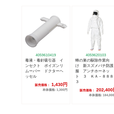
4059610419
4059620103
毒液・毒針吸引器 イ
蜂の巣の駆除作業向
ンセクト ポイズンリ
け 新スズメバチ防護
ムーバー ドクターヘ
服 アンチホーネッ
ッセル
ト ３ ＫＡ－８８８
３
1,430円
販売価格：
202,40
本体価格: 1,300円
販売価格：
本体価格: 184,00