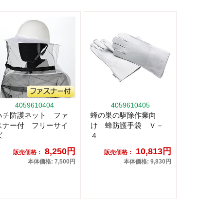
4059610404
4059610405
ハチ防護ネット ファ
蜂の巣の駆除作業向
スナー付 フリーサイ
け 蜂防護手袋 Ｖ－
ズ
４
8,250円
10,813円
販売価格：
販売価格：
本体価格: 7,500円
本体価格: 9,830円