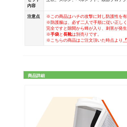
内容
注意点
※この商品はハチの攻撃に対し防護性を有
※防護服は、必ず二人で手順に従い正し
完全ですと隙間から蜂が入り、刺害が発生
※
手袋
と
長靴
は別売りです。
※こちらの商品はご注文頂いた時点より
『
商品詳細