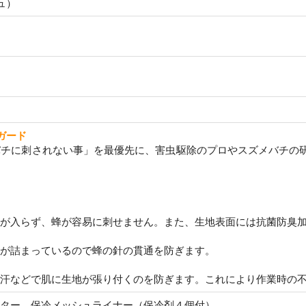
ュ）
ガード
バチに刺されない事」を最優先に、害虫駆除のプロやスズメバチの
が入らず、蜂が容易に刺せません。また、生地表面には抗菌防臭
が詰まっているので蜂の針の貫通を防ぎます。
汗などで肌に生地が張り付くのを防ぎます。これにより作業時の
ター、保冷メッシュライナー（保冷剤４個付）