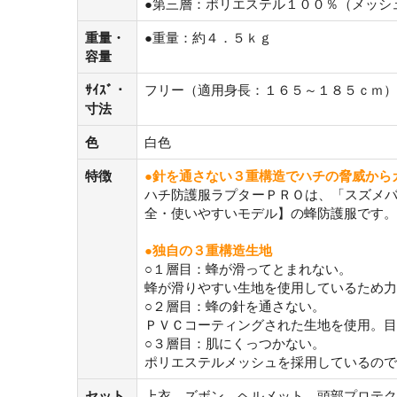
●第三層：ポリエステル１００％（メッシ
重量・
●重量：約４．５ｋｇ
容量
ｻｲｽﾞ・
フリー（適用身長：１６５～１８５ｃｍ）
寸法
色
白色
特徴
●針を通さない３重構造でハチの脅威から
ハチ防護服ラプターＰＲＯは、「スズメ
全・使いやすいモデル】の蜂防護服です。
●独自の３重構造生地
○１層目：蜂が滑ってとまれない。
蜂が滑りやすい生地を使用しているため力
○２層目：蜂の針を通さない。
ＰＶＣコーティングされた生地を使用。目
○３層目：肌にくっつかない。
ポリエステルメッシュを採用しているので
セット
上衣、ズボン、ヘルメット、頭部プロテク