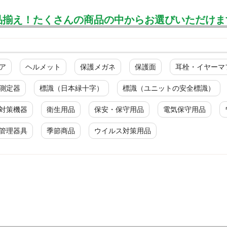
品揃え！たくさんの商品の中からお選びいただけま
ア
ヘルメット
保護メガネ
保護面
耳栓・イヤーマ
測定器
標識（日本緑十字）
標識（ユニットの安全標識）
対策機器
衛生用品
保安・保守用品
電気保守用品
管理器具
季節商品
ウイルス対策用品
デュポン(TM) タイベック(R)製
救命胴衣