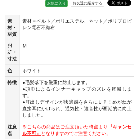
お友達に紹介する
お気に入り
素
素材＝ベルト／ポリエステル、ネット／ポリプロピ
材・
レン電石不織布
材質
ｻｲ
Ｍ
ｽﾞ・
寸法
色
ホワイト
特徴
●毛髪落下を厳重に防止します。
●頭巾によるインナーキャップのズレを軽減しま
す。
●耳出しデザインが快適感をさらにＵＰ！めがねが
直接耳にかけられ、通気性・遮音性が画期的に向上
しました。
注意
※こちらの商品はご注文頂いた時点より
『キャンセ
点
ル不可』
となりますのでご注意ください。