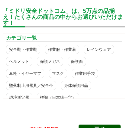
「ミドリ安全ドットコム」は、5万点の品揃
え！たくさんの商品の中からお選びいただけま
す！
カテゴリ一覧
安全靴・作業靴
作業服・作業着
レインウェア
ヘルメット
保護メガネ
保護面
耳栓・イヤーマフ
マスク
作業用手袋
墜落制止用器具／安全帯
身体保護用品
環境測定器
標識（日本緑十字）
標識（ユニットの安全標識）
標識（ユニットの建設標識）
標識関連商品