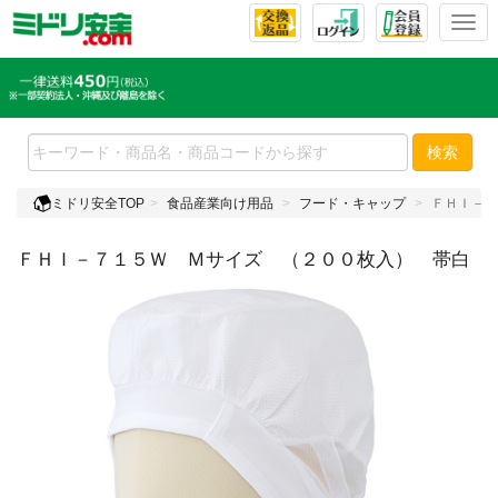
T
o
g
g
l
e
検索
n
a
ミドリ安全TOP
食品産業向け用品
フード・キャップ
ＦＨＩ－７
v
i
ＦＨＩ－７１５Ｗ Ｍサイズ （２００枚入） 帯白
g
a
t
i
o
n