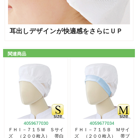
耳出しデザインが快適感をさらにＵＰ
関連商品
4059677030
4059677034
ＦＨＩ－７１５Ｗ Ｓサイ
ＦＨＩ－７１５Ｂ Ｍサイ
ズ （２００枚入） 帯白
ズ （２００枚入） 帯ブ