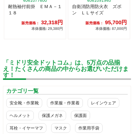
4061077600
4061091940
耐熱袖付前掛 ＥＭＡ－１
自衛消防用防火衣 ズボ
１８
ン ＬＬサイズ
32,318円
95,700円
販売価格：
販売価格：
本体価格: 29,380円
本体価格: 87,000円
「ミドリ安全ドットコム」は、5万点の品揃
え！たくさんの商品の中からお選びいただけま
す！
カテゴリ一覧
安全靴・作業靴
作業服・作業着
レインウェア
ヘルメット
保護メガネ
保護面
耳栓・イヤーマフ
マスク
作業用手袋