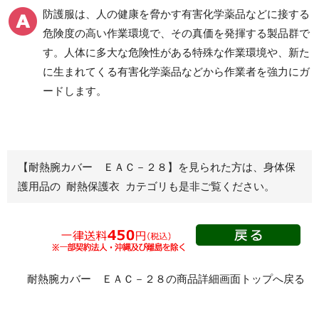
ク(R)製
防護服は、人の健康を脅かす有害化学薬品などに接する
危険度の高い作業環境で、その真価を発揮する製品群で
す。人体に多大な危険性がある特殊な作業環境や、新た
化学防護服
簡易作業衣
に生まれてくる有害化学薬品などから作業者を強力にガ
ードします。
救命胴衣
ハチ刺され対策
【耐熱腕カバー ＥＡＣ－２８】を見られた方は、身体保
カバー・プロテクター
サポーター
護用品の 耐熱保護衣 カテゴリも是非ご覧ください。
頭巾・腹部
手甲
アームカバー
脚絆
プロテクター
耐熱腕カバー ＥＡＣ－２８の商品詳細画面トップへ戻る