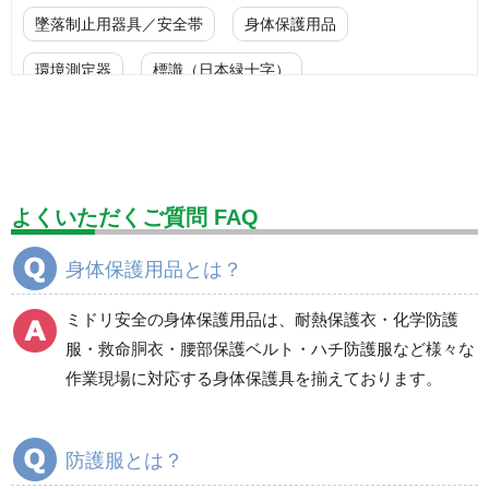
墜落制止用器具／安全帯
身体保護用品
環境測定器
標識（日本緑十字）
標識（ユニットの安全標識）
標識（ユニットの建設標識）
標識関連商品
設備用品・作業補助用品
工事作業用品
よくいただくご質問 FAQ
分煙対策機器
衛生用品
保安・保守用品
身体保護用品とは？
電気保守用品
ワイパー
クリーンルーム対策用品
ミドリ安全の身体保護用品は、耐熱保護衣・化学防護
防災グッズ（防災セット）
救急医療品
服・救命胴衣・腰部保護ベルト・ハチ防護服など様々な
作業現場に対応する身体保護具を揃えております。
健康管理器具
季節商品
ウイルス対策用品
商品カテゴリ一覧
防護服とは？
耐熱保護衣
デュポン(TM) タイベッ