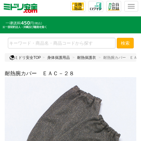
T
o
g
g
l
e
検索
n
a
ミドリ安全TOP
身体保護用品
耐熱保護衣
耐熱腕カバー ＥＡＣ
v
i
耐熱腕カバー ＥＡＣ－２８
g
a
t
i
o
n