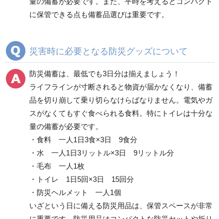
量の備蓄が必要です。また、平時を考えるとコンパクト
に保管できる点も備蓄品選びは重要です。
転倒防止用品
落下・飛散防止用品
災害時に必要となる防災グッズについて
防犯対策用品
保管庫・防災倉庫
防災備蓄は、最低でも3日分は揃えましょう！
ライフラインが寸断されると物資が届かなくなり、備蓄
品を切り崩して乗り切らなけらばなりません。電気やガ
その他
スがなくてもすぐ食べられる食料。特にトイレは十分な
量の備蓄が必要です。
・食料 一人1日3食×3日 9食分
・水 一人1日3リットル×3日 9リットル分
・毛布 一人1枚
・トイレ 1日5回×3日 15回分
・防災ヘルメット 一人1個
いざという日に備える防災用品は、保管スペースが非常
に重要です。防災用品はコンパクトな防災セットや折り