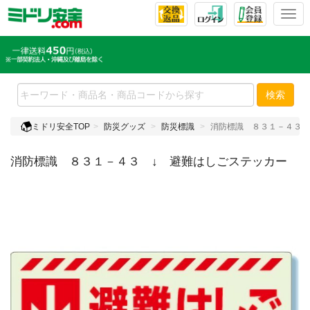
T
o
g
g
l
e
検索
n
a
ミドリ安全TOP
防災グッズ
防災標識
消防標識 ８３１－４３ 
v
i
消防標識 ８３１－４３ ↓ 避難はしごステッカー
g
a
t
i
o
n