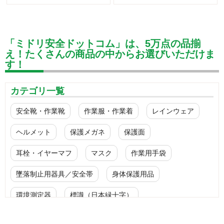
「ミドリ安全ドットコム」は、5万点の品揃
え！たくさんの商品の中からお選びいただけま
す！
カテゴリ一覧
安全靴・作業靴
作業服・作業着
レインウェア
ヘルメット
保護メガネ
保護面
耳栓・イヤーマフ
マスク
作業用手袋
墜落制止用器具／安全帯
身体保護用品
環境測定器
標識（日本緑十字）
標識（ユニットの安全標識）