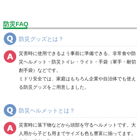
標識（ユニットの建設標識）
標識関連商品
設備用品・作業補助用品
工事作業用品
防災FAQ
分煙対策機器
衛生用品
保安・保守用品
防災グッズとは？
電気保守用品
ワイパー
クリーンルーム対策用品
災害時に使用できるよう事前に準備できる、非常食や防
防災グッズ（防災セット）
救急医療品
災ヘルメット・防災トイレ・ライト・手袋（軍手・耐切
創手袋）などです。
健康管理器具
季節商品
ウイルス対策用品
ミドリ安全では、家庭はもちろん企業や自治体でも使え
る防災グッズをご用意しました。
商品カテゴリ一覧
避難用品
防災標識
防災ヘルメットとは？
非常用保存食品（非常
食）
災害時に落下物などから頭部を守るヘルメットです。大
食器・調理器具・給水
人用から子ども用までサイズも色も豊富に揃ってます。
用品