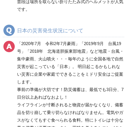
普段は場所を取らない折りたたみ式のヘルメットが人気
寝具類
です。
衛生用品
非常用トイレ
照明・ライト
日本の災害発生状況について
発電機・投光器・コー
ドリール
「2020年7月 令和2年7月豪雨」「2019年9月 台風19
避難誘導品
号」「2018年 北海道胆振東部地震」など地震・台風・
非常持出袋
集中豪雨、火山噴火・・・毎年のように全国各地で自然
ヘルメット
災害が起こっている「日本」。 明日起こるかもしれな
避難用セット品
い災害に企業や家庭でできることをミドリ安全はご提案
します。
その他
事前の準備が大切です！防災備蓄は、最低でも3日分、7
日分以上あればなおよし！
消火用品
ライフラインが寸断されると物資が届かなくなり、備蓄
救助・復旧用品
品を切り崩して乗り切らなければなりません。電気やガ
スがなくてもすぐ食べられる食料。特にトイレは十分な
救急用品
情報伝達用品