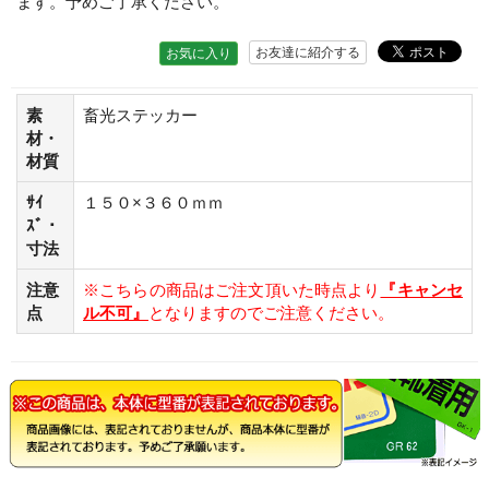
ます。予めご了承ください。
お友達に紹介する
お気に入り
素
畜光ステッカー
材・
材質
ｻｲ
１５０×３６０ｍｍ
ｽﾞ・
寸法
注意
※こちらの商品はご注文頂いた時点より
『キャンセ
点
ル不可』
となりますのでご注意ください。