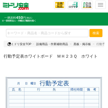
T
o
g
g
l
e
検索
n
a
ミドリ安全TOP
設備用品・作業補助用品
黒板・掲示板
行動予定
v
i
行動予定表ホワイトボード ＭＨ２３Ｑ ホワイト
g
a
t
i
o
n