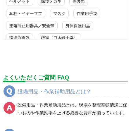
ヘルメット
保護メガネ
保護面
耳栓・イヤーマフ
マスク
作業用手袋
墜落制止用器具／安全帯
身体保護用品
環境測定器
標識（日本緑十字）
標識（ユニットの安全標識）
標識（ユニットの建設標識）
標識関連商品
設備用品・作業補助用品
工事作業用品
よくいただくご質問 FAQ
分煙対策機器
衛生用品
保安・保守用品
設備用品・作業補助用品とは？
電気保守用品
ワイパー
クリーンルーム対策用品
設備用品・作業補助用品とは、現場を整理整頓清潔に保
防災グッズ（防災セット）
救急医療品
つものや作業効率を上げる必要な資材が揃っています。
健康管理器具
季節商品
ウイルス対策用品