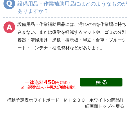
設備用品・作業補助用品にはどのようなものが
商品カテゴリ一覧
ありますか？
マット（床材）
分別容器（ゴミ箱他）
設備用品・作業補助用品には、汚れや油を作業場に持ち
込まない、または疲労を軽減するマットや、ゴミの分別
吸殻入れ
掃除機
容器・清掃用具・黒板・掲示板・脚立・台車・ブルーシ
ート・コンテナ・梱包資材などがあります。
清掃用具
黒板・掲示板
ガイドスタンド
傘立て
行動予定表ホワイトボード ＭＨ２３Ｑ ホワイトの商品詳
荷役運搬（スリング）
梯子・脚立類
細画面トップへ戻る
電工ドラム
投光器