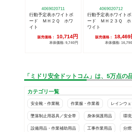
4069020711
4069020712
行動予定表ホワイトボ
行動予定表ホワイトボ
ード ＭＨ２Ｑ ホワ
ード ＭＨ２３Ｑ ホ
イト
ワイト
10,714円
18,46
販売価格：
販売価格：
本体価格: 9,740円
本体価格: 16,79
「ミドリ安全ドットコム」は、5万点の
カテゴリ一覧
安全靴・作業靴
作業服・作業着
レインウェ
墜落制止用器具／安全帯
身体保護用品
環境
設備用品・作業補助用品
工事作業用品
分煙