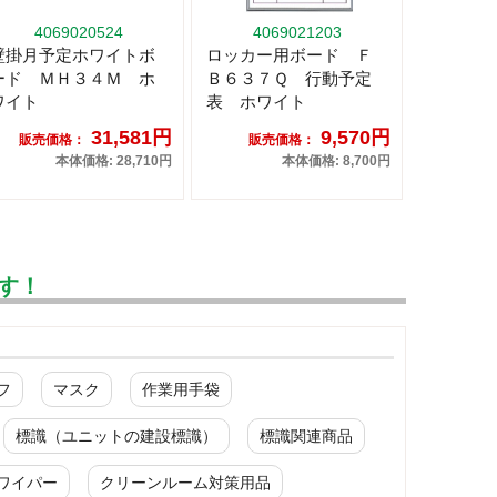
4069020524
4069021203
壁掛月予定ホワイトボ
ロッカー用ボード Ｆ
ード ＭＨ３４Ｍ ホ
Ｂ６３７Ｑ 行動予定
ワイト
表 ホワイト
31,581円
9,570円
販売価格：
販売価格：
本体価格: 28,710円
本体価格: 8,700円
す！
フ
マスク
作業用手袋
標識（ユニットの建設標識）
標識関連商品
ワイパー
クリーンルーム対策用品