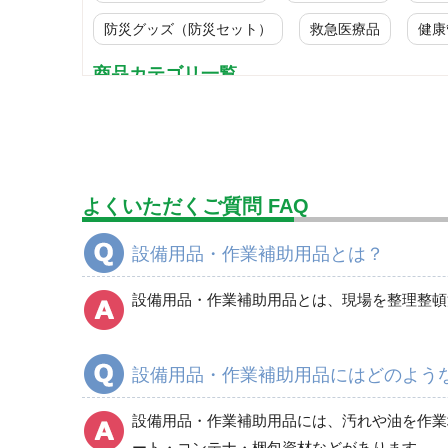
防災グッズ（防災セット）
救急医療品
健康
商品カテゴリ一覧
マット（床材）
掃除機
よくいただくご質問 FAQ
設備用品・作業補助用品とは？
ガイドスタンド
設備用品・作業補助用品とは、現場を整理整頓
梯子・脚立類
設備用品・作業補助用品にはどのよう
局所排気装置
設備用品・作業補助用品には、汚れや油を作業
ート・コンテナ・梱包資材などがあります。