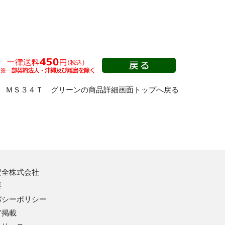
プレス製運搬車
静電気対策運搬車
コンテナ台車
店舗用運搬車
パレット台車
合板製運搬車
 ＭＳ３４Ｔ グリーンの商品詳細画面トップへ戻る
平台車
キャスター
二輪運搬車
台車用品・その他
安全株式会社
梱包資材
要
テープカッター
バシーポリシー
ア掲載