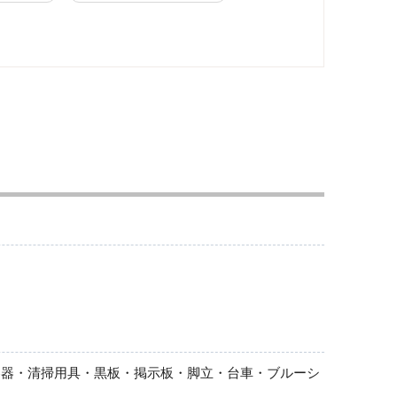
吸殻入れ
黒板・掲示板
荷役運搬（スリング）
投光器
台車
容器・清掃用具・黒板・掲示板・脚立・台車・ブルーシ
樹脂製運搬車