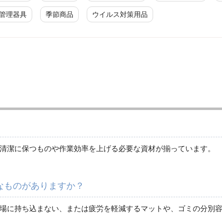
管理器具
季節商品
ウイルス対策用品
分別容器（ゴミ箱他）
清掃用具
傘立て
清潔に保つものや作業効率を上げる必要な資材が揃っています。
電工ドラム
なものがありますか？
墜落防止対策用品
場に持ち込まない、または疲労を軽減するマットや、ゴミの分別