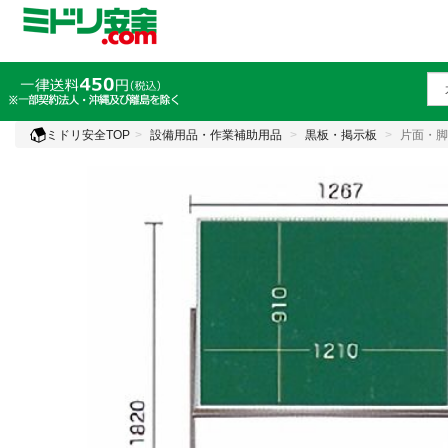
ミドリ安全TOP
設備用品・作業補助用品
黒板・掲示板
片面・脚