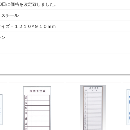
30日に価格を改定致しました。
＝スチール
サイズ＝１２１０×９１０ｍｍ
ーン