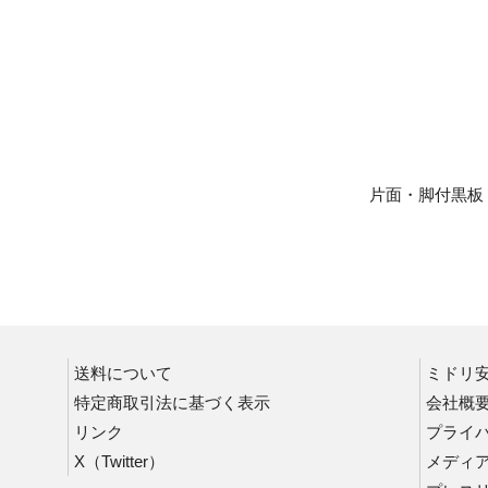
片面・脚付黒板
送料について
ミドリ
コンテナ
特定商取引法に基づく表示
会社概
折りたたみコンテナ
リンク
プライ
スチール容器
X（Twitter）
メディ