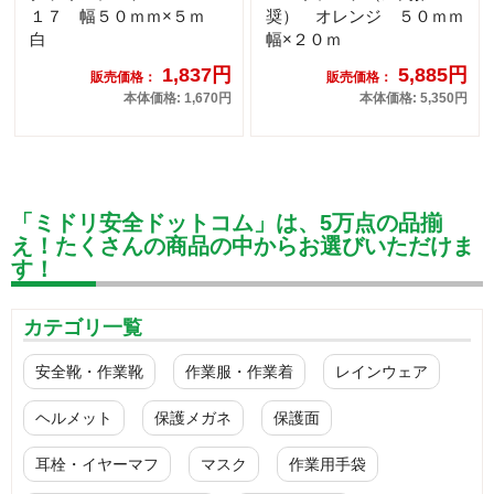
１７ 幅５０ｍｍ×５ｍ
奨） オレンジ ５０ｍｍ
白
幅×２０ｍ
1,837円
5,885円
販売価格：
販売価格：
本体価格: 1,670円
本体価格: 5,350円
「ミドリ安全ドットコム」は、5万点の品揃
え！たくさんの商品の中からお選びいただけま
す！
カテゴリ一覧
安全靴・作業靴
作業服・作業着
レインウェア
ヘルメット
保護メガネ
保護面
耳栓・イヤーマフ
マスク
作業用手袋