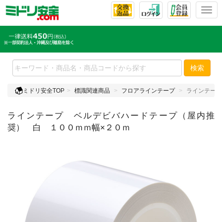
T
o
g
g
l
e
検索
n
a
ミドリ安全TOP
標識関連商品
フロアラインテープ
ラインテープ
v
i
ラインテープ ベルデビバハードテープ（屋内推
g
a
奨） 白 １００ｍｍ幅×２０ｍ
t
i
o
n