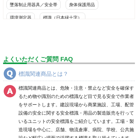
墜落制止用器具／安全帯
身体保護用品
環境測定器
標識（日本緑十字）
標識（ユニットの安全標識）
標識（ユニットの建設標識）
標識関連商品
設備用品・作業補助用品
工事作業用品
よくいただくご質問 FAQ
分煙対策機器
衛生用品
保安・保守用品
標識関連商品とは？
電気保守用品
ワイパー
クリーンルーム対策用品
標識関連商品とは、危険・注意・禁止など安全を確保す
防災グッズ（防災セット）
救急医療品
るため物や識別のための標識など目で見る安全で作業者
をサポートします。建設現場から商業施設、工場、配管
健康管理器具
季節商品
ウイルス対策用品
設備の安全に関する安全標識・用品の製造販売を行って
いるユニットの安全標識をご紹介しています。工場・製
商品カテゴリ一覧
造現場を中心に、店舗、物流倉庫、病院、学校、公共施
カーストップ・タイヤ
腕章・リボン
設など幅広い場面で活躍する標識を取り揃えています。