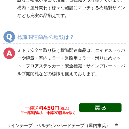
ストッパー
構内・屋外問わず様々な施設にマッチする樹脂製サイン
なども充実の品揃えです。
旗・ポール
フロアラインテープ
標識関連商品の種類は？
室内・道路用ミラー
滑り止めマット等
ミドリ安全で取り扱う標識関連商品は、タイヤストッパ
ーや腕章・室内ミラー・道路用ミラー・滑り止めマッ
フロアステッカー
安全標識
ト・フロアステッカー・安全標識・サインプレート・バ
ルブ開閉札などの標識を揃えております。
サインプレート
バルブ開閉札
ラインテープ ベルデビバハードテープ（屋内推奨） 白