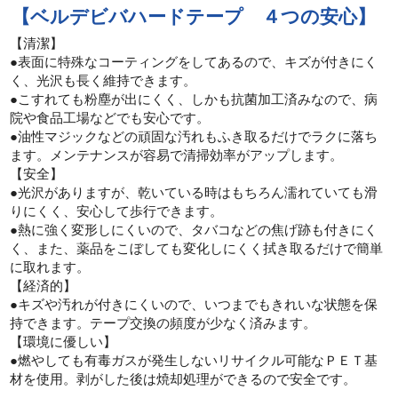
【ベルデビバハードテープ ４つの安心】
【清潔】
●表面に特殊なコーティングをしてあるので、キズが付きにく
く、光沢も長く維持できます。
●こすれても粉塵が出にくく、しかも抗菌加工済みなので、病
院や食品工場などでも安心です。
●油性マジックなどの頑固な汚れもふき取るだけでラクに落ち
ます。メンテナンスが容易で清掃効率がアップします。
【安全】
●光沢がありますが、乾いている時はもちろん濡れていても滑
りにくく、安心して歩行できます。
●熱に強く変形しにくいので、タバコなどの焦げ跡も付きにく
く、また、薬品をこぼしても変化しにくく拭き取るだけで簡単
に取れます。
【経済的】
●キズや汚れが付きにくいので、いつまでもきれいな状態を保
持できます。テープ交換の頻度が少なく済みます。
【環境に優しい】
●燃やしても有毒ガスが発生しないリサイクル可能なＰＥＴ基
材を使用。剥がした後は焼却処理ができるので安全です。