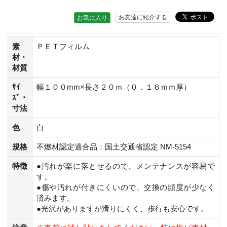
お友達に紹介する
お気に入り
素
ＰＥＴフィルム
材・
材質
ｻｲ
幅１００mm×長さ２０ｍ（０．１６ｍｍ厚）
ｽﾞ・
寸法
色
白
規格
不燃材認定適合品：国土交通省認定 NM-5154
特徴
●汚れが楽に落とせるので、メンテナンスが容易で
す。
●傷や汚れが付きにくいので、交換の頻度が少なく
済みます。
●光沢がありますが滑りにくく、歩行も安心です。