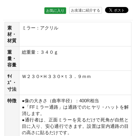
お友達に紹介する
お気に入り
素
ミラー：アクリル
材・
材質
重
総重量：３４０ｇ
量・
容量
ｻｲ
Ｗ２３０×Ｈ３３０×ｔ３．９ｍｍ
ｽﾞ・
寸法
特徴
●像の大きさ（曲率半径）：400R相当
●「FFミラー通路」は通路でのヒヤリ・ハットを解
消します。
●通行者は、正面ミラーを見るだけで死角が自然と
目に入り、安心通行できます。設置は室内通路の目
の高さに貼るだけです。