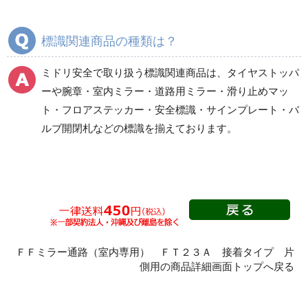
旗・ポール
フロアラインテープ
標識関連商品の種類は？
室内・道路用ミラー
滑り止めマット等
ミドリ安全で取り扱う標識関連商品は、タイヤストッパ
ーや腕章・室内ミラー・道路用ミラー・滑り止めマッ
フロアステッカー
安全標識
ト・フロアステッカー・安全標識・サインプレート・バ
ルブ開閉札などの標識を揃えております。
サインプレート
バルブ開閉札
ＦＦミラー通路（室内専用） ＦＴ２３Ａ 接着タイプ 片
側用の商品詳細画面トップへ戻る