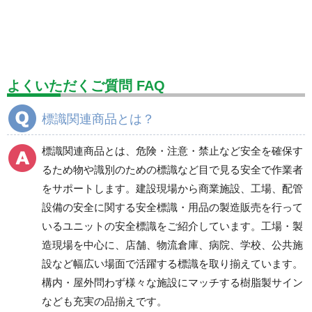
標識（ユニットの安全標識）
標識（ユニットの建設標識）
標識関連商品
設備用品・作業補助用品
工事作業用品
よくいただくご質問 FAQ
分煙対策機器
衛生用品
保安・保守用品
標識関連商品とは？
電気保守用品
ワイパー
クリーンルーム対策用品
標識関連商品とは、危険・注意・禁止など安全を確保す
防災グッズ（防災セット）
救急医療品
るため物や識別のための標識など目で見る安全で作業者
をサポートします。建設現場から商業施設、工場、配管
健康管理器具
季節商品
ウイルス対策用品
設備の安全に関する安全標識・用品の製造販売を行って
いるユニットの安全標識をご紹介しています。工場・製
商品カテゴリ一覧
造現場を中心に、店舗、物流倉庫、病院、学校、公共施
カーストップ・タイヤ
腕章・リボン
設など幅広い場面で活躍する標識を取り揃えています。
ストッパー
構内・屋外問わず様々な施設にマッチする樹脂製サイン
なども充実の品揃えです。