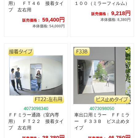
用） ＦＴ４６ 接着タイ
１００（ミラーフィルム）
プ 左右用
9,218円
販売価格：
59,400円
本体価格: 8,380円
販売価格：
本体価格: 54,000円
4073098340
4073098050
ＦＦミラー通路（室内専
車出口用ミラー ＦＦミラ
用） ＦＴ２２ 接着タイ
ー Ｆ３３Ｂ ビス止めタ
プ 左右用
イプ
28,380円
46,750円