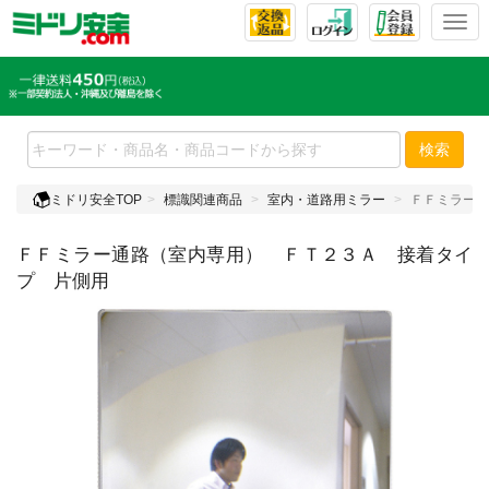
T
o
g
g
l
e
検索
n
a
ミドリ安全TOP
標識関連商品
室内・道路用ミラー
ＦＦミラー通
v
i
ＦＦミラー通路（室内専用） ＦＴ２３Ａ 接着タイ
g
a
プ 片側用
t
i
o
n