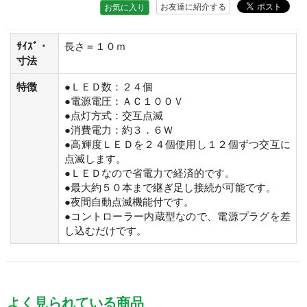
お友達に紹介する
お気に入り
ｻｲｽﾞ・
長さ＝１０ｍ
寸法
特徴
●ＬＥＤ数：２４個
●電源電圧：ＡＣ１００Ｖ
●点灯方式：交互点滅
●消費電力：約３．６Ｗ
●高輝度ＬＥＤを２４個使用し１２個ずつ交互に
点滅します。
●ＬＥＤなので省電力で経済的です。
●最大約５０本まで継ぎ足し接続が可能です。
●夜間自動点滅機能付です。
●コントローラー内蔵型なので、電源プラグを差
し込むだけです。
よく見られている商品