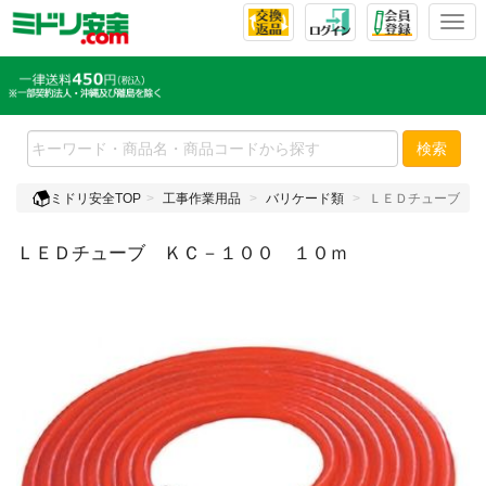
T
o
g
g
l
e
検索
n
a
ミドリ安全TOP
工事作業用品
バリケード類
ＬＥＤチューブ Ｋ
v
i
ＬＥＤチューブ ＫＣ－１００ １０ｍ
g
a
t
i
o
n