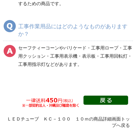
するための商品です。
健康管理器具
季節商品
ウイルス対策用品
商品カテゴリ一覧
工事作業用品にはどのようなものがあります
セーフティーコーン類
か？
バリケード類
セーフティーコーンやバリケード・工事用ロープ・工事
工事用ロープ・テープ
工事用クッション類
用クッション・工事用表示機・表示板・工事用回転灯・
類
工事用指示灯などがあります。
工事用表示器・表示板
工事用フエンス類
類
工事用回転灯類
工事用安全ベスト
ＬＥＤチューブ ＫＣ－１００ １０ｍの商品詳細画面トッ
プへ戻る
工事用保安指示灯類
その他