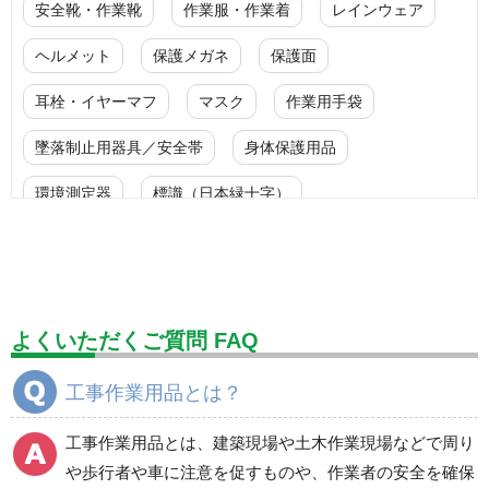
安全靴・作業靴
作業服・作業着
レインウェア
ヘルメット
保護メガネ
保護面
耳栓・イヤーマフ
マスク
作業用手袋
墜落制止用器具／安全帯
身体保護用品
環境測定器
標識（日本緑十字）
標識（ユニットの安全標識）
標識（ユニットの建設標識）
標識関連商品
設備用品・作業補助用品
工事作業用品
よくいただくご質問 FAQ
分煙対策機器
衛生用品
保安・保守用品
工事作業用品とは？
電気保守用品
ワイパー
クリーンルーム対策用品
工事作業用品とは、建築現場や土木作業現場などで周り
防災グッズ（防災セット）
救急医療品
や歩行者や車に注意を促すものや、作業者の安全を確保