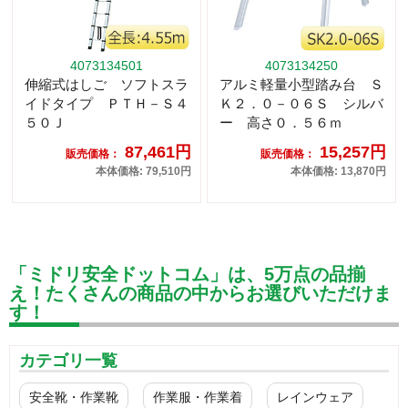
4073134501
4073134250
伸縮式はしご ソフトスラ
アルミ軽量小型踏み台 Ｓ
イドタイプ ＰＴＨ－Ｓ４
Ｋ２．０－０６Ｓ シルバ
５０Ｊ
ー 高さ０．５６ｍ
87,461円
15,257円
販売価格：
販売価格：
本体価格: 79,510円
本体価格: 13,870円
「ミドリ安全ドットコム」は、5万点の品揃
え！たくさんの商品の中からお選びいただけま
す！
カテゴリ一覧
安全靴・作業靴
作業服・作業着
レインウェア