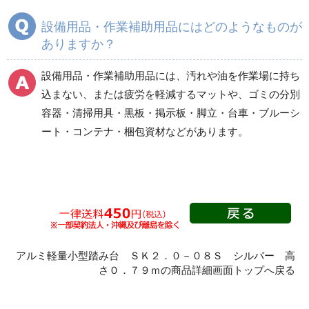
健康管理器具
季節商品
ウイルス対策用品
設備用品・作業補助用品にはどのようなものが
商品カテゴリ一覧
ありますか？
マット（床材）
分別容器（ゴミ箱他）
設備用品・作業補助用品には、汚れや油を作業場に持ち
込まない、または疲労を軽減するマットや、ゴミの分別
吸殻入れ
掃除機
容器・清掃用具・黒板・掲示板・脚立・台車・ブルーシ
ート・コンテナ・梱包資材などがあります。
清掃用具
黒板・掲示板
ガイドスタンド
傘立て
アルミ軽量小型踏み台 ＳＫ２．０－０８Ｓ シルバー 高
荷役運搬（スリング）
梯子・脚立類
さ０．７９ｍの商品詳細画面トップへ戻る