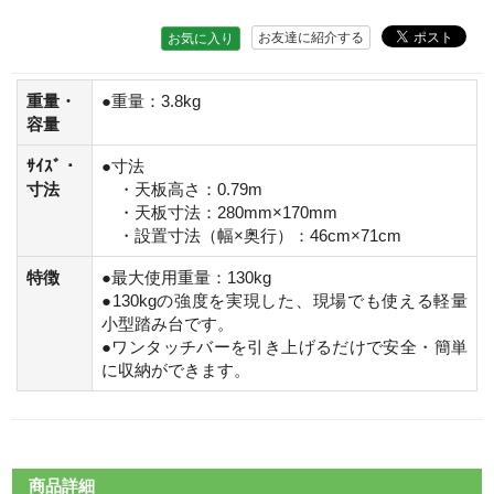
お友達に紹介する
お気に入り
重量・
●重量：3.8kg
容量
ｻｲｽﾞ・
●寸法
寸法
・天板高さ：0.79m
・天板寸法：280mm×170mm
・設置寸法（幅×奥行）：46cm×71cm
特徴
●最大使用重量：130kg
●130kgの強度を実現した、現場でも使える軽量
小型踏み台です。
●ワンタッチバーを引き上げるだけで安全・簡単
に収納ができます。
商品詳細