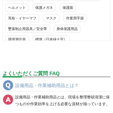
ヘルメット
保護メガネ
保護面
耳栓・イヤーマフ
マスク
作業用手袋
墜落制止用器具／安全帯
身体保護用品
環境測定器
標識（日本緑十字）
標識（ユニットの安全標識）
標識（ユニットの建設標識）
標識関連商品
設備用品・作業補助用品
工事作業用品
よくいただくご質問 FAQ
分煙対策機器
衛生用品
保安・保守用品
設備用品・作業補助用品とは？
電気保守用品
ワイパー
クリーンルーム対策用品
設備用品・作業補助用品とは、現場を整理整頓清潔に保
防災グッズ（防災セット）
救急医療品
つものや作業効率を上げる必要な資材が揃っています。