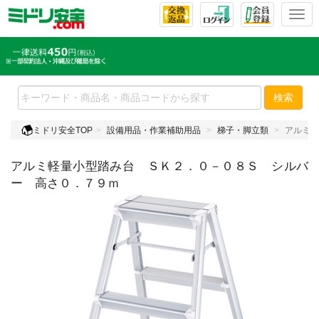
T
o
g
g
l
e
検索
n
a
ミドリ安全TOP
設備用品・作業補助用品
梯子・脚立類
アルミ軽
v
i
アルミ軽量小型踏み台 ＳＫ２．０－０８Ｓ シルバ
g
a
ー 高さ０．７９ｍ
t
i
o
n