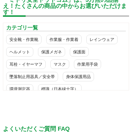
え！たくさんの商品の中からお選びいただけま
す！
カテゴリ一覧
安全靴・作業靴
作業服・作業着
レインウェア
ヘルメット
保護メガネ
保護面
耳栓・イヤーマフ
マスク
作業用手袋
墜落制止用器具／安全帯
身体保護用品
環境測定器
標識（日本緑十字）
標識（ユニットの安全標識）
標識（ユニットの建設標識）
標識関連商品
設備用品・作業補助用品
工事作業用品
よくいただくご質問 FAQ