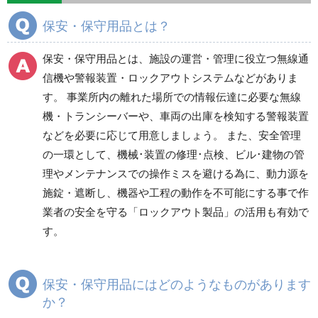
分煙対策機器
衛生用品
保安・保守用品
保安・保守用品とは？
電気保守用品
ワイパー
クリーンルーム対策用品
保安・保守用品とは、施設の運営・管理に役立つ無線通
防災グッズ（防災セット）
救急医療品
信機や警報装置・ロックアウトシステムなどがありま
す。 事業所内の離れた場所での情報伝達に必要な無線
健康管理器具
季節商品
ウイルス対策用品
機・トランシーバーや、車両の出庫を検知する警報装置
などを必要に応じて用意しましょう。 また、安全管理
商品カテゴリ一覧
の一環として、機械･装置の修理･点検、ビル･建物の管
無線通信機
危険信号・警報装置
理やメンテナンスでの操作ミスを避ける為に、動力源を
施錠・遮断し、機器や工程の動作を不可能にする事で作
業者の安全を守る「ロックアウト製品」の活用も有効で
ロックアウトシステム
危険物吸収材（油・酸
す。
他）
保安・保守用品にはどのようなものがあります
ボンベ収納器
その他
か？