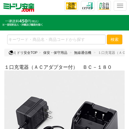
T
o
g
g
l
e
検索
n
a
ミドリ安全TOP
保安・保守用品
無線通信機
１口充電器（ＡＣア
v
i
１口充電器（ＡＣアダプター付） ＢＣ－１８０
g
a
t
i
o
n