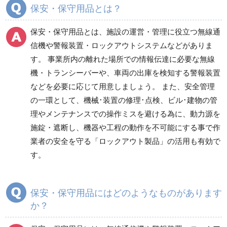
分煙対策機器
衛生用品
保安・保守用品
保安・保守用品とは？
電気保守用品
ワイパー
クリーンルーム対策用品
保安・保守用品とは、施設の運営・管理に役立つ無線通
防災グッズ（防災セット）
救急医療品
信機や警報装置・ロックアウトシステムなどがありま
す。 事業所内の離れた場所での情報伝達に必要な無線
健康管理器具
季節商品
ウイルス対策用品
機・トランシーバーや、車両の出庫を検知する警報装置
などを必要に応じて用意しましょう。 また、安全管理
商品カテゴリ一覧
の一環として、機械･装置の修理･点検、ビル･建物の管
無線通信機
危険信号・警報装置
理やメンテナンスでの操作ミスを避ける為に、動力源を
施錠・遮断し、機器や工程の動作を不可能にする事で作
業者の安全を守る「ロックアウト製品」の活用も有効で
ロックアウトシステム
危険物吸収材（油・酸
す。
他）
保安・保守用品にはどのようなものがあります
ボンベ収納器
その他
か？