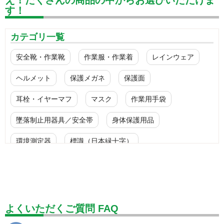
す！
カテゴリ一覧
安全靴・作業靴
作業服・作業着
レインウェア
ヘルメット
保護メガネ
保護面
耳栓・イヤーマフ
マスク
作業用手袋
墜落制止用器具／安全帯
身体保護用品
環境測定器
標識（日本緑十字）
標識（ユニットの安全標識）
標識（ユニットの建設標識）
標識関連商品
設備用品・作業補助用品
工事作業用品
よくいただくご質問 FAQ