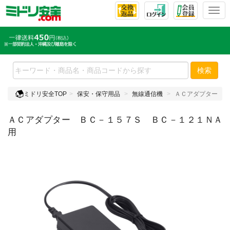
T
o
g
g
l
e
検索
n
a
ミドリ安全TOP
保安・保守用品
無線通信機
ＡＣアダプター Ｂ
v
i
ＡＣアダプター ＢＣ－１５７Ｓ ＢＣ－１２１ＮＡ
g
a
用
t
i
o
n