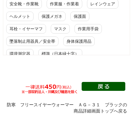
安全靴・作業靴
作業服・作業着
レインウェア
ヘルメット
保護メガネ
保護面
耳栓・イヤーマフ
マスク
作業用手袋
墜落制止用器具／安全帯
身体保護用品
環境測定器
標識（日本緑十字）
標識（ユニットの安全標識）
標識（ユニットの建設標識）
標識関連商品
設備用品・作業補助用品
工事作業用品
分煙対策機器
衛生用品
保安・保守用品
防寒 フリースイヤーウォーマー ＡＧ－３１ ブラックの
商品詳細画面トップへ戻る
電気保守用品
ワイパー
クリーンルーム対策用品
防災グッズ（防災セット）
救急医療品