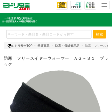
T
o
g
g
l
e
検索
n
a
ミドリ安全TOP
季節商品
防寒・雪対策用品
防寒 フリースイヤ
v
i
防寒 フリースイヤーウォーマー ＡＧ－３１ ブラ
g
a
ック
t
i
o
n