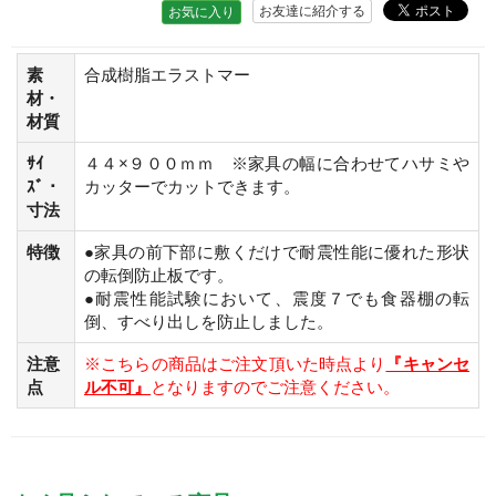
お友達に紹介する
お気に入り
素
合成樹脂エラストマー
材・
材質
ｻｲ
４４×９００ｍｍ ※家具の幅に合わせてハサミや
ｽﾞ・
カッターでカットできます。
寸法
特徴
●家具の前下部に敷くだけで耐震性能に優れた形状
の転倒防止板です。
●耐震性能試験において、震度７でも食器棚の転
倒、すべり出しを防止しました。
注意
※こちらの商品はご注文頂いた時点より
『キャンセ
点
ル不可』
となりますのでご注意ください。