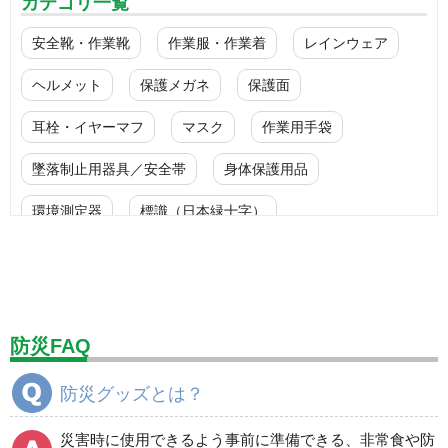
カテゴリ一覧
安全靴・作業靴
作業服・作業着
レインウェア
ヘルメット
保護メガネ
保護面
耳栓・イヤーマフ
マスク
作業用手袋
墜落制止用器具／安全帯
身体保護用品
環境測定器
標識（日本緑十字）
標識（ユニットの安全標識）
標識（ユニットの建設標識）
標識関連商品
設備用品・作業補助用品
工事作業用品
防災FAQ
分煙対策機器
衛生用品
保安・保守用品
防災グッズとは？
電気保守用品
ワイパー
クリーンルーム対策用品
災害時に使用できるよう事前に準備できる、非常食や防