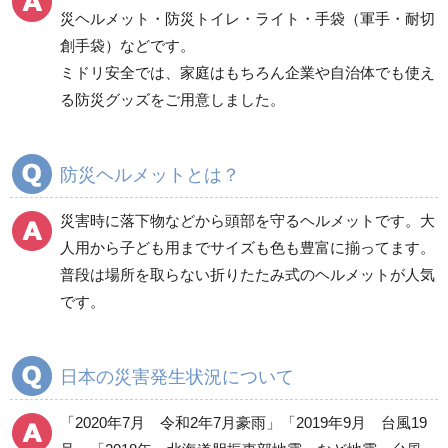
防災グッズ（防災セット）
救急医療品
災ヘルメット・防災トイレ・ライト・手袋（軍手・耐切
創手袋）などです。
健康管理器具
季節商品
ウイルス対策用品
ミドリ安全では、家庭はもちろん企業や自治体でも使え
る防災グッズをご用意しました。
商品カテゴリ一覧
避難用品
防災標識
防災ヘルメットとは？
非常用保存食品（非常
食）
災害時に落下物などから頭部を守るヘルメットです。大
食器・調理器具・給水
人用から子ども用までサイズも色も豊富に揃ってます。
用品
普段は場所を取らない折りたたみ式のヘルメットが人気
寝具類
です。
衛生用品
非常用トイレ
照明・ライト
日本の災害発生状況について
発電機・投光器・コー
ドリール
「2020年7月 令和2年7月豪雨」「2019年9月 台風19
避難誘導品