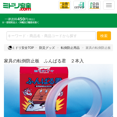
T
o
g
g
l
e
検索
n
a
ミドリ安全TOP
防災グッズ
転倒防止用品
家具の転倒防止板 ふ
v
i
家具の転倒防止板 ふんばる君 ２本入
g
a
t
i
o
n