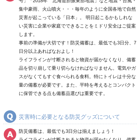
号」「2018年 北海道胆振東部地震」など地震・台風・
非常持出袋
集中豪雨、火山噴火・・・毎年のように全国各地で自然
ヘルメット
災害が起こっている「日本」。 明日起こるかもしれな
避難用セット品
い災害に企業や家庭でできることをミドリ安全はご提案
します。
その他
事前の準備が大切です！防災備蓄は、最低でも3日分、7
日分以上あればなおよし！
消火用品
ライフラインが寸断されると物資が届かなくなり、備蓄
救助・復旧用品
品を切り崩して乗り切らなければなりません。電気やガ
スがなくてもすぐ食べられる食料。特にトイレは十分な
救急用品
情報伝達用品
量の備蓄が必要です。また、平時を考えるとコンパクト
に保管できる点も備蓄品選びは重要です。
転倒防止用品
落下・飛散防止用品
災害時に必要となる防災グッズについて
防犯対策用品
保管庫・防災倉庫
防災備蓄は、最低でも3日分は揃えましょう！
ライフラインが寸断されると物資が届かなくなり、備蓄