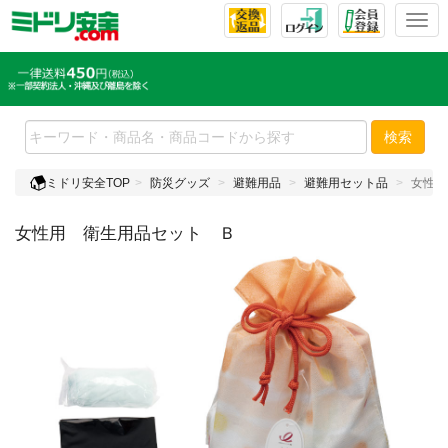
T
o
g
g
l
e
検索
n
a
ミドリ安全TOP
防災グッズ
避難用品
避難用セット品
女性用
v
i
女性用 衛生用品セット Ｂ
g
a
t
i
o
n