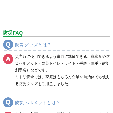
標識（ユニットの安全標識）
標識（ユニットの建設標識）
標識関連商品
設備用品・作業補助用品
工事作業用品
防災FAQ
分煙対策機器
衛生用品
保安・保守用品
防災グッズとは？
電気保守用品
ワイパー
クリーンルーム対策用品
災害時に使用できるよう事前に準備できる、非常食や防
防災グッズ（防災セット）
救急医療品
災ヘルメット・防災トイレ・ライト・手袋（軍手・耐切
創手袋）などです。
健康管理器具
季節商品
ウイルス対策用品
ミドリ安全では、家庭はもちろん企業や自治体でも使え
る防災グッズをご用意しました。
商品カテゴリ一覧
避難用品
防災標識
防災ヘルメットとは？
非常用保存食品（非常
食）