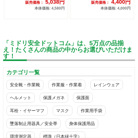
5,038円
4,400円
販売価格：
販売価格：
本体価格: 4,580円
本体価格: 4,000円
「ミドリ安全ドットコム」は、5万点の品揃
え！たくさんの商品の中からお選びいただけま
す！
カテゴリ一覧
安全靴・作業靴
作業服・作業着
レインウェア
ヘルメット
保護メガネ
保護面
耳栓・イヤーマフ
マスク
作業用手袋
墜落制止用器具／安全帯
身体保護用品
環境測定器
標識（日本緑十字）