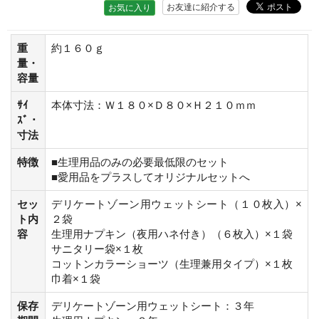
お友達に紹介する
お気に入り
重
約１６０ｇ
量・
容量
ｻｲ
本体寸法：Ｗ１８０×Ｄ８０×Ｈ２１０ｍｍ
ｽﾞ・
寸法
特徴
■生理用品のみの必要最低限のセット
■愛用品をプラスしてオリジナルセットへ
セッ
デリケートゾーン用ウェットシート（１０枚入）×
ト内
２袋
容
生理用ナプキン（夜用ハネ付き）（６枚入）×１袋
サニタリー袋×１枚
コットンカラーショーツ（生理兼用タイプ）×１枚
巾着×１袋
保存
デリケートゾーン用ウェットシート：３年