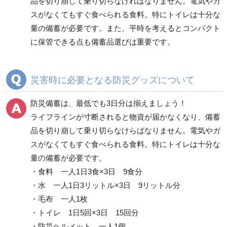
品を切り崩して乗り切らなければなりません。電気やガ
スがなくてもすぐ食べられる食料。特にトイレは十分な
救急用品
情報伝達用品
量の備蓄が必要です。また、平時を考えるとコンパクト
に保管できる点も備蓄品選びは重要です。
転倒防止用品
落下・飛散防止用品
災害時に必要となる防災グッズについて
防犯対策用品
保管庫・防災倉庫
防災備蓄は、最低でも3日分は揃えましょう！
ライフラインが寸断されると物資が届かなくなり、備蓄
品を切り崩して乗り切らなけらばなりません。電気やガ
その他
スがなくてもすぐ食べられる食料。特にトイレは十分な
量の備蓄が必要です。
・食料 一人1日3食×3日 9食分
・水 一人1日3リットル×3日 9リットル分
・毛布 一人1枚
・トイレ 1日5回×3日 15回分
・防災ヘルメット 一人1個