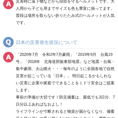
災害時に落下物などから頭部を守るヘルメットです。大
食器・調理器具・給水
人用から子ども用までサイズも色も豊富に揃ってます。
用品
普段は場所を取らない折りたたみ式のヘルメットが人気
寝具類
です。
衛生用品
非常用トイレ
照明・ライト
日本の災害発生状況について
発電機・投光器・コー
ドリール
「2020年7月 令和2年7月豪雨」「2019年9月 台風19
避難誘導品
号」「2018年 北海道胆振東部地震」など地震・台風・
非常持出袋
集中豪雨、火山噴火・・・毎年のように全国各地で自然
ヘルメット
災害が起こっている「日本」。 明日起こるかもしれな
避難用セット品
い災害に企業や家庭でできることをミドリ安全はご提案
します。
その他
事前の準備が大切です！防災備蓄は、最低でも3日分、7
日分以上あればなおよし！
消火用品
ライフラインが寸断されると物資が届かなくなり、備蓄
救助・復旧用品