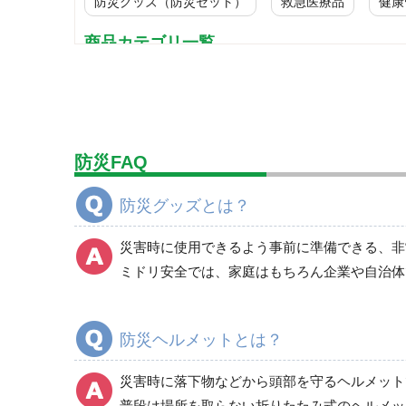
防災グッズ（防災セット）
救急医療品
健康
商品カテゴリ一覧
避難用品
非常用保存食品（非常食）
食器・調理器具・給水用品
防災FAQ
寝具類
衛生用品
防災グッズとは？
非常用トイレ
照明・ライト
災害時に使用できるよう事前に準備できる、非
発電機・投光器・コードリール
ミドリ安全では、家庭はもちろん企業や自治体
避難誘導品
非常持出袋
防災ヘルメットとは？
ヘルメット
避難用セット品
災害時に落下物などから頭部を守るヘルメット
その他
普段は場所を取らない折りたたみ式のヘルメッ