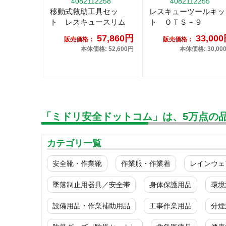
4082112258
4082112255
移動式救助工具セッ
レスキューツールキッ
ト レスキュースリム
ト ＯＴＳ－９
57,860円
33,00
販売価格：
販売価格：
本体価格: 52,600円
本体価格: 30,00
「ミドリ安全ドットコム」は、5万点の
カテゴリ一覧
安全靴・作業靴
作業服・作業着
レインウェ
墜落制止用器具／安全帯
身体保護用品
環境
設備用品・作業補助用品
工事作業用品
分煙