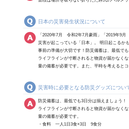
救助・復旧用品
日本の災害発生状況について
「2020年7月 令和2年7月豪雨」「2019
転倒防止用品
災害が起こっている「日本」。 明日起こるか
事前の準備が大切です！防災備蓄は、最低でも
ライフラインが寸断されると物資が届かなくな
保管庫・防災倉庫
量の備蓄が必要です。また、平時を考えるとコ
災害時に必要となる防災グッズについ
防災備蓄は、最低でも3日分は揃えましょう！
ライフラインが寸断されると物資が届かなくな
量の備蓄が必要です。
・食料 一人1日3食×3日 9食分