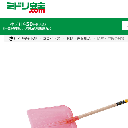
ミドリ安全TOP
防災グッズ
救助・復旧用品
除灰・空振の対策 