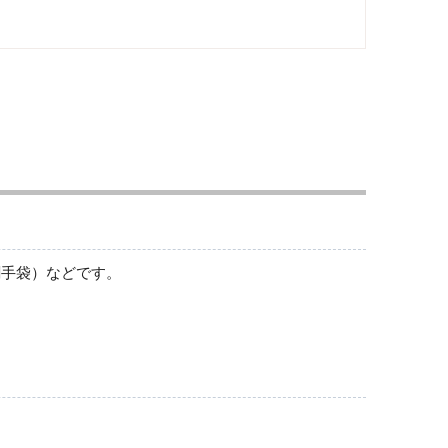
消火用品
創手袋）などです。