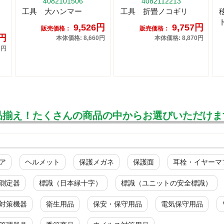
4082101506
4082112213
工具 大ハンマー
工具 折畳ノコギリ
9,526円
9,757円
販売価格：
販売価格：
0円
本体価格: 8,660円
本体価格: 8,870円
0円
品揃え！たくさんの商品の中からお選びいただけま
ア
ヘルメット
保護メガネ
保護面
耳栓・イヤーマ
測定器
標識（日本緑十字）
標識（ユニットの安全標識）
対策機器
衛生用品
保安・保守用品
電気保守用品