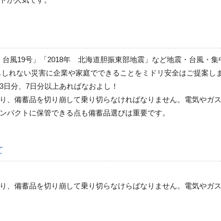
救急用品
年9月 台風19号」「2018年 北海道胆振東部地震」など地震・台
落下・飛散防止用品
もしれない災害に企業や家庭でできることをミドリ安全はご提案し
3日分、7日分以上あればなおよし！
り、備蓄品を切り崩して乗り切らなければなりません。電気やガ
その他
ンパクトに保管できる点も備蓄品選びは重要です。
て
り、備蓄品を切り崩して乗り切らなけらばなりません。電気やガ