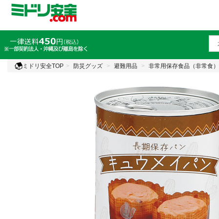
ミドリ安全TOP
防災グッズ
避難用品
非常用保存食品（非常食）