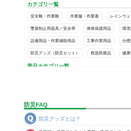
カテゴリ一覧
安全靴・作業靴
作業服・作業着
レインウェ
墜落制止用器具／安全帯
身体保護用品
環境
設備用品・作業補助用品
工事作業用品
分煙
防災グッズ（防災セット）
救急医療品
健康
商品カテゴリ一覧
避難用品
非常用保存食品（非常食）
食器・調理器具・給水用品
防災FAQ
寝具類
衛生用品
防災グッズとは？
非常用トイレ
照明・ライト