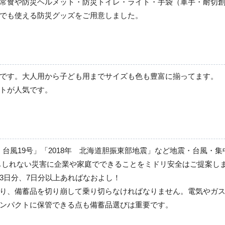
常食や防災ヘルメット・防災トイレ・ライト・手袋（軍手・耐切
でも使える防災グッズをご用意しました。
です。大人用から子ども用までサイズも色も豊富に揃ってます。
トが人気です。
救急用品
年9月 台風19号」「2018年 北海道胆振東部地震」など地震・台
落下・飛散防止用品
もしれない災害に企業や家庭でできることをミドリ安全はご提案し
3日分、7日分以上あればなおよし！
り、備蓄品を切り崩して乗り切らなければなりません。電気やガ
その他
ンパクトに保管できる点も備蓄品選びは重要です。