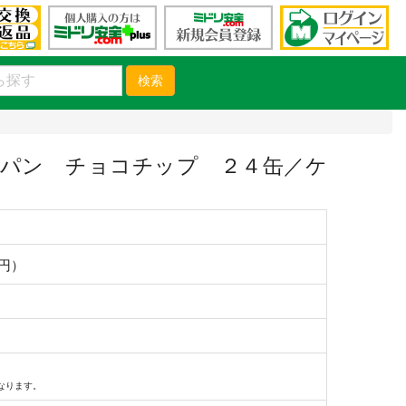
検索
パン チョコチップ ２４缶／ケ
0円）
なります。