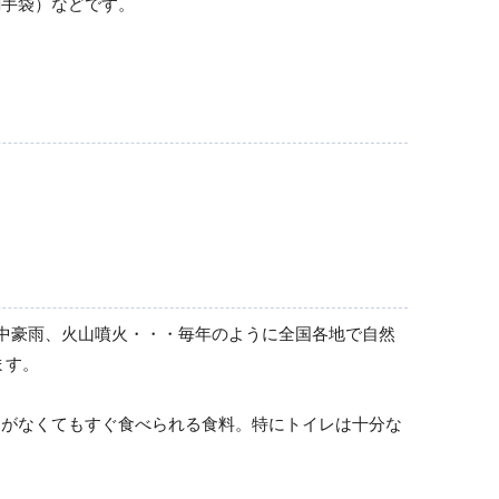
創手袋）などです。
情報伝達用品
風・集中豪雨、火山噴火・・・毎年のように全国各地で自然
防犯対策用品
ます。
スがなくてもすぐ食べられる食料。特にトイレは十分な