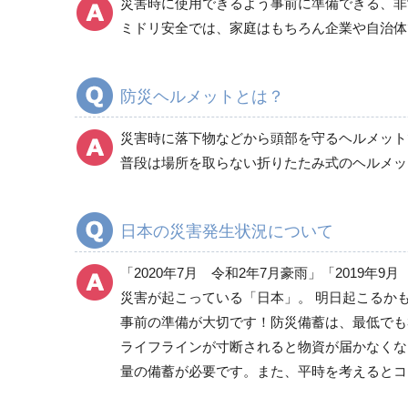
災害時に使用できるよう事前に準備できる、非
発電機・投光器・コードリール
ミドリ安全では、家庭はもちろん企業や自治体
避難誘導品
非常持出袋
防災ヘルメットとは？
ヘルメット
避難用セット品
災害時に落下物などから頭部を守るヘルメット
その他
普段は場所を取らない折りたたみ式のヘルメッ
救助・復旧用品
日本の災害発生状況について
「2020年7月 令和2年7月豪雨」「2019
転倒防止用品
災害が起こっている「日本」。 明日起こるか
事前の準備が大切です！防災備蓄は、最低でも
ライフラインが寸断されると物資が届かなくな
保管庫・防災倉庫
量の備蓄が必要です。また、平時を考えるとコ