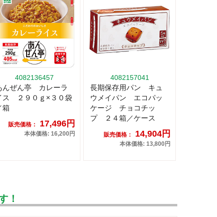
4082136457
4082157041
あんぜん亭 カレーラ
長期保存用パン キュ
イス ２９０ｇ×３０袋
ウメイパン エコパッ
／箱
ケージ チョコチッ
プ ２４箱／ケース
17,496円
販売価格：
14,904円
本体価格: 16,200円
販売価格：
本体価格: 13,800円
す！