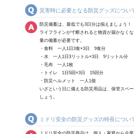
災害時に必要となる防災グッズについ
防災備蓄は、最低でも3日分は揃えましょう！
ライフラインが寸断されると物資が届かなくな
量の備蓄が必要です。
・食料 一人1日3食×3日 9食分
・水 一人1日3リットル×3日 9リットル分
・毛布 一人1枚
・トイレ 1日5回×3日 15回分
・防災ヘルメット 一人1個
いざという日に備える防災用品は、保管スペー
しょう。
ミドリ安全の防災グッズの特長につい
ミドリ安全の防災商品は、個人・家庭から企業