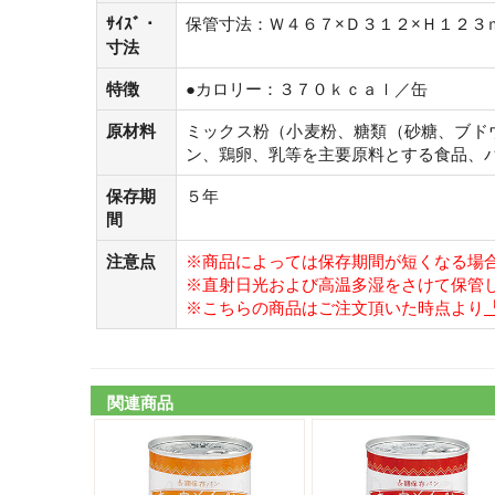
ｻｲｽﾞ・
保管寸法：Ｗ４６７×Ｄ３１２×Ｈ１２３
寸法
特徴
●カロリー：３７０ｋｃａｌ／缶
原材料
ミックス粉（小麦粉、糖類（砂糖、ブド
ン、鶏卵、乳等を主要原料とする食品、
保存期
５年
間
注意点
※商品によっては保存期間が短くなる場
※直射日光および高温多湿をさけて保管
※こちらの商品はご注文頂いた時点より
関連商品